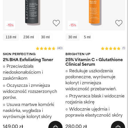
-15%
-15%
118 ml
236 ml
30 ml
30 ml
5 ml
(40)
(1)
SKIN PERFECTING
BRIGHTEN UP
2% BHA Exfoliating Toner
25% Vitamin C + Glutathione
Clinical Serum
Przeciwdziała
Redukuje uszkodzenia
niedoskonałościom i
posłoneczne, wyrównuje
zaskórnikom
koloryt i zmniejsza
Oczyszcza i zmniejsza
widoczność przebarwień.
widoczność rozszerzonych
Przywraca blask i widocznie
porów.
rozjaśnia skórę
Usuwa martwe komórki
Widocznie ujędrnia i
naskórka, wygładza i
poprawia elastyczność skóry
wyrównuje koloryt skóry
149,00 zł
280,00 zł