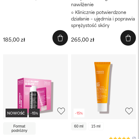
nawilżenie
Klinicznie potwierdzone
działanie – ujędrnia i poprawia
sprężystość skóry
185,00 zł
265,00 zł
NOWOŚĆ
-15%
-15%
Format
60 ml
15 ml
podróżny
(2)