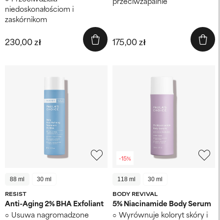
przeciwzapalnie
niedoskonałościom i
zaskórnikom
230,00 zł
175,00 zł
-15%
88 ml
30 ml
118 ml
30 ml
RESIST
BODY REVIVAL
Anti-Aging 2% BHA Exfoliant
5% Niacinamide Body Serum
Usuwa nagromadzone
Wyrównuje koloryt skóry i