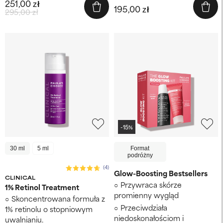
251,00 zł
195,00 zł
295,00 zł
-15%
30 ml
5 ml
Format
podróżny
(4)
Glow-Boosting Bestsellers
CLINICAL
Przywraca skórze
1% Retinol Treatment
promienny wygląd
Skoncentrowana formuła z
Przeciwdziała
1% retinolu o stopniowym
niedoskonałościom i
uwalnianiu.