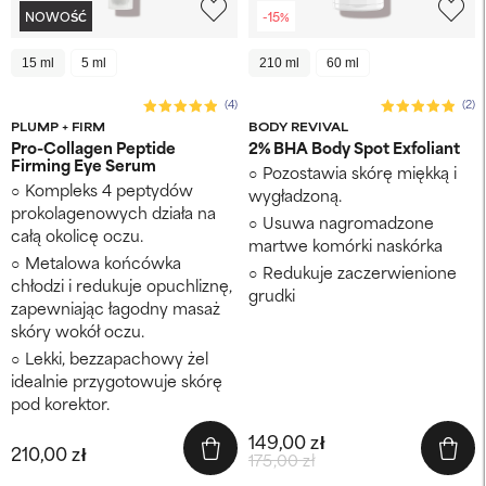
NOWOŚĆ
-15%
15 ml
5 ml
210 ml
60 ml
(4)
(2)
PLUMP + FIRM
BODY REVIVAL
Pro-Collagen Peptide
2% BHA Body Spot Exfoliant
Firming Eye Serum
Pozostawia skórę miękką i
Kompleks 4 peptydów
wygładzoną.
prokolagenowych działa na
Usuwa nagromadzone
całą okolicę oczu.
martwe komórki naskórka
Metalowa końcówka
Redukuje zaczerwienione
chłodzi i redukuje opuchliznę,
grudki
zapewniając łagodny masaż
skóry wokół oczu.
Lekki, bezzapachowy żel
idealnie przygotowuje skórę
pod korektor.
149,00 zł
210,00 zł
175,00 zł