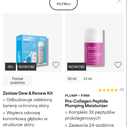
FILTRUJ
-15%
NOWOŚĆ
NOWOŚĆ
Format
50 ml
15 ml
podróżny
(12)
Zestaw Dew & Renew Kit
PLUMP + FIRM
Odbudowuje osłabioną
Pro-Collagen Peptide
barierę ochronną skóry.
Plumping Moisturizer
Kompleks 3X peptydów
Wspiera odnowę
prokolagenowych
komórkową głęboko w
strukturze skóry
Zapewnia 24-godzinne