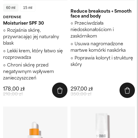
60 ml
15 ml
Reduce breakouts + Smooth
face and body
DEFENSE
Moisturiser SPF 30
Przeciwdziała
niedoskonałościom i
Rozjaśnia skórę,
zaskórnikom
przywracając jej naturalny
blask
Usuwa nagromadzone
martwe komórki naskórka
Lekki krem, który łatwo się
rozprowadza
Poprawia koloryt i strukturę
skóry
Chroni skórę przed
negatywnym wpływem
zanieczyszczeń
178,00 zł
297,00 zł
210,00 zł
350,00 zł