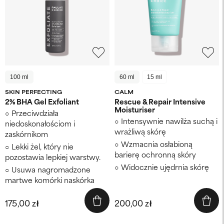
100 ml
60 ml
15 ml
SKIN PERFECTING
CALM
2% BHA Gel Exfoliant
Rescue & Repair Intensive
Moisturiser
Przeciwdziała
Intensywnie nawilża suchą i
niedoskonałościom i
wrażliwą skórę
zaskórnikom
Wzmacnia osłabioną
Lekki żel, który nie
barierę ochronną skóry
pozostawia lepkiej warstwy.
Widocznie ujędrnia skórę
Usuwa nagromadzone
martwe komórki naskórka
175,00 zł
200,00 zł