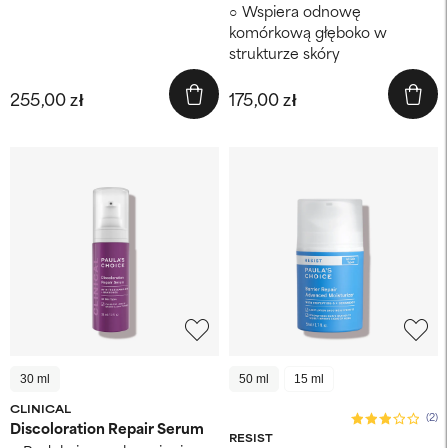
Wspiera odnowę
komórkową głęboko w
strukturze skóry
255,00 zł
175,00 zł
30 ml
50 ml
15 ml
CLINICAL
(2)
Discoloration Repair Serum
RESIST