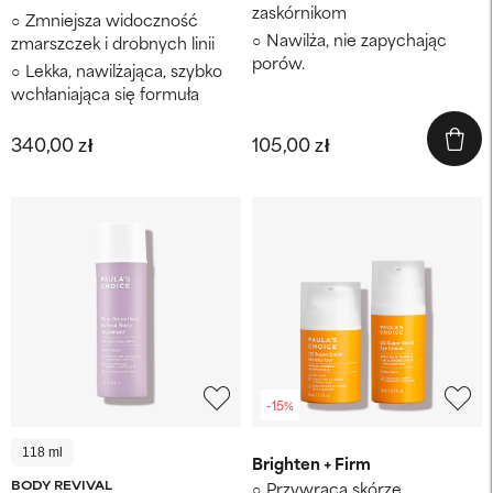
zaskórnikom
Zmniejsza widoczność
Nawilża, nie zapychając
zmarszczek i drobnych linii
porów.
Lekka, nawilżająca, szybko
wchłaniająca się formuła
340,00 zł
105,00 zł
-15%
118 ml
Brighten + Firm
BODY REVIVAL
Przywraca skórze