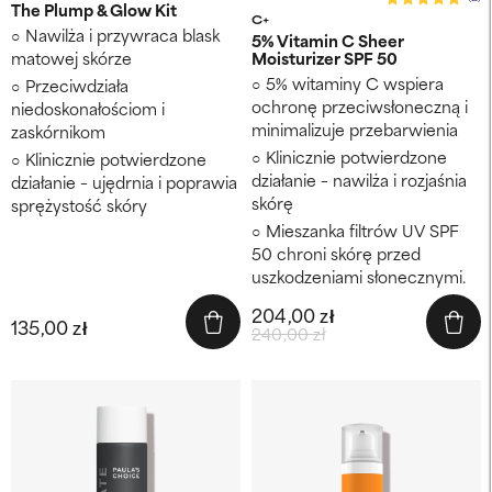
The Plump & Glow Kit
C+
Nawilża i przywraca blask
5% Vitamin C Sheer
matowej skórze
Moisturizer SPF 50
5% witaminy C wspiera
Przeciwdziała
ochronę przeciwsłoneczną i
niedoskonałościom i
minimalizuje przebarwienia
zaskórnikom
Klinicznie potwierdzone
Klinicznie potwierdzone
działanie – nawilża i rozjaśnia
działanie – ujędrnia i poprawia
skórę
sprężystość skóry
Mieszanka filtrów UV SPF
50 chroni skórę przed
uszkodzeniami słonecznymi.
204,00 zł
135,00 zł
240,00 zł