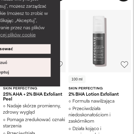
suj”, możesz zarządzać
kie (możesz to zrobić w
kając „Akceptuj”,
anie przez nas plików
cej plików cookie
sować
zuć
ptuj
30 ml
100 ml
SKIN PERFECTING
SKIN PERFECTING
25% AHA + 2% BHA Exfoliant
2% BHA Lotion Exfoliant
Peel
Formuła nawilżająca
Nadaje skórze promienny,
Przeciwdziała
zdrowy wygląd
niedoskonałościom i
Pomaga zredukować oznaki
zaskórnikom
starzenia
Działa kojąco i
Przeciwdziała