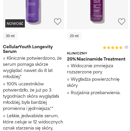
NOWOŚĆ
30 ml
20 ml
CellularYouth Longevity
(2)
Serum
KLINICZNY
Klinicznie potwierdzono, że
20% Niacinamide Treatment
serum pomaga skórze
Widocznie zmniejsza
wyglądać nawet do 8 lat
rozszerzone pory
młodziej.*
Wygładza powierzchnię
100% uczestników
skóry
potwierdziło, że już po 3
Rozjaśnia przebarwienia.
tygodniach skóra wyglądała
młodziej, była bardziej
promienna i jędrniejsza.**
Lekkie, jedwabiste serum,
które celuje w 12 widocznych
oznak starzenia się skóry,