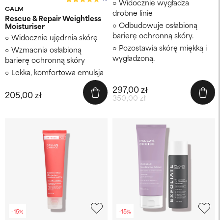
Widocznie wygładza
CALM
drobne linie
Rescue & Repair Weightless
Odbudowuje osłabioną
Moisturiser
barierę ochronną skóry.
Widocznie ujędrnia skórę
Pozostawia skórę miękką i
Wzmacnia osłabioną
wygładzoną.
barierę ochronną skóry
Lekka, komfortowa emulsja
297,00 zł
205,00 zł
350,00 zł
-15%
-15%