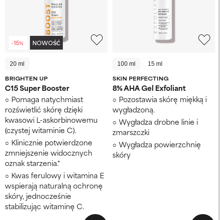
-15%
NOWOŚĆ
20 ml
100 ml
15 ml
BRIGHTEN UP
SKIN PERFECTING
C15 Super Booster
8% AHA Gel Exfoliant
Pomaga natychmiast
Pozostawia skórę miękką i
rozświetlić skórę dzięki
wygładzoną.
kwasowi L-askorbinowemu
Wygładza drobne linie i
(czystej witaminie C).
zmarszczki
Klinicznie potwierdzone
Wygładza powierzchnię
zmniejszenie widocznych
skóry
oznak starzenia.*
Kwas ferulowy i witamina E
wspierają naturalną ochronę
skóry, jednocześnie
stabilizując witaminę C.