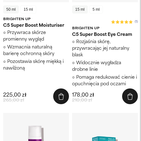
50 ml
15 ml
15 ml
5 ml
BRIGHTEN UP
(1)
C5 Super Boost Moisturiser
BRIGHTEN UP
Przywraca skórze
C5 Super Boost Eye Cream
promienny wygląd
Rozjaśnia skórę,
Wzmacnia naturalną
przywracając jej naturalny
barierę ochronną skóry
blask
Pozostawia skórę miękką i
Widocznie wygładza
nawilżoną
drobne linie
Pomaga redukować cienie i
opuchnięcia pod oczami
225,00 zł
178,00 zł
265,00 zł
210,00 zł