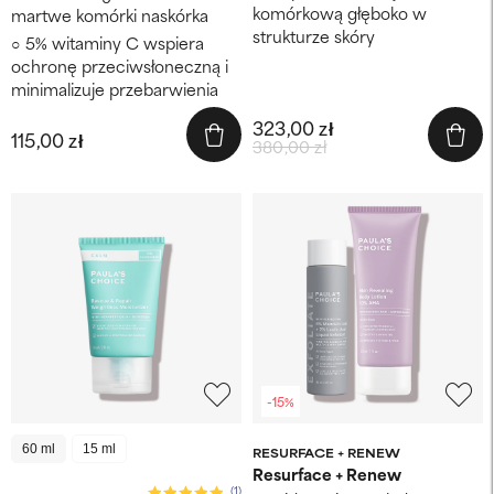
komórkową głęboko w
martwe komórki naskórka
strukturze skóry
5% witaminy C wspiera
ochronę przeciwsłoneczną i
minimalizuje przebarwienia
323,00 zł
115,00 zł
380,00 zł
-15%
60 ml
15 ml
RESURFACE + RENEW
Resurface + Renew
(1)