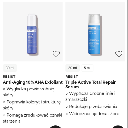
30 ml
30 ml
5 ml
RESIST
RESIST
Anti-Aging 10% AHA Exfoliant
Triple Active Total Repair
Serum
Wygładza powierzchnię
Wygładza drobne linie i
skóry
zmarszczki
Poprawia koloryt i strukturę
Redukuje przebarwienia
skóry
Widocznie ujędrnia skórę
Pomaga zredukować oznaki
starzenia