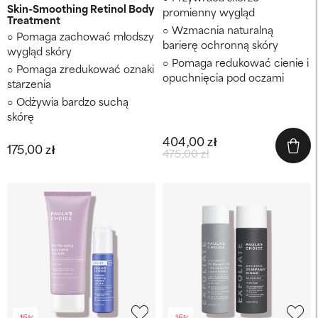
Skin-Smoothing Retinol Body
promienny wygląd
Treatment
Wzmacnia naturalną
Pomaga zachować młodszy
barierę ochronną skóry
wygląd skóry
Pomaga redukować cienie i
Pomaga zredukować oznaki
opuchnięcia pod oczami
starzenia
Odżywia bardzo suchą
skórę
404,00 zł
175,00 zł
475,00 zł
-15%
-15%