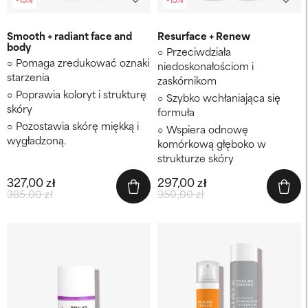
Smooth + radiant face and
Resurface + Renew
body
Przeciwdziała
Pomaga zredukować oznaki
niedoskonałościom i
starzenia
zaskórnikom
Poprawia koloryt i strukturę
Szybko wchłaniająca się
skóry
formuła
Pozostawia skórę miękką i
Wspiera odnowę
wygładzoną.
komórkową głęboko w
strukturze skóry
327,00 zł
297,00 zł
385,00 zł
350,00 zł