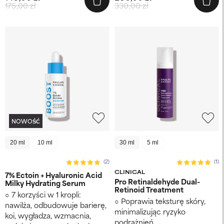
175,00 zł
330,00 zł
NOWOŚĆ
20 ml
10 ml
30 ml
5 ml
(2)
(1)
CLINICAL
7% Ectoin + Hyaluronic Acid
Pro Retinaldehyde Dual-
Milky Hydrating Serum
Retinoid Treatment
7 korzyści w 1 kropli:
Poprawia teksturę skóry,
nawilża, odbudowuje barierę,
minimalizując ryzyko
koi, wygładza, wzmacnia,
podrażnień