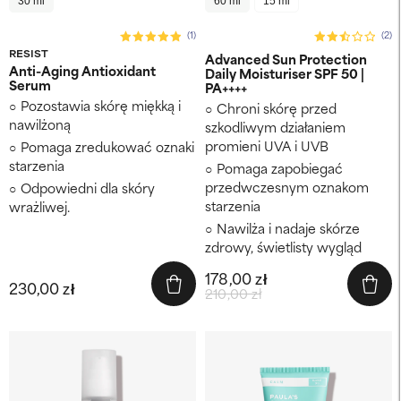
30 ml
60 ml
15 ml
(1)
(2)
RESIST
Advanced Sun Protection
Anti-Aging Antioxidant
Daily Moisturiser SPF 50 |
Serum
PA++++
Pozostawia skórę miękką i
Chroni skórę przed
nawilżoną
szkodliwym działaniem
promieni UVA i UVB
Pomaga zredukować oznaki
starzenia
Pomaga zapobiegać
przedwczesnym oznakom
Odpowiedni dla skóry
starzenia
wrażliwej.
Nawilża i nadaje skórze
zdrowy, świetlisty wygląd
178,00 zł
230,00 zł
210,00 zł