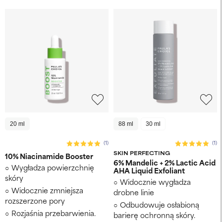
20 ml
88 ml
30 ml
(1)
(1)
SKIN PERFECTING
10% Niacinamide Booster
6% Mandelic + 2% Lactic Acid
Wygładza powierzchnię
AHA Liquid Exfoliant
skóry
Widocznie wygładza
Widocznie zmniejsza
drobne linie
rozszerzone pory
Odbudowuje osłabioną
Rozjaśnia przebarwienia.
barierę ochronną skóry.