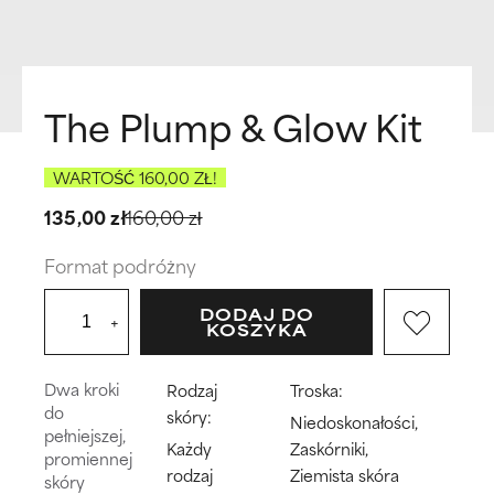
The Plump & Glow Kit
WARTOŚĆ 160,00 ZŁ!
135,00 zł
160,00 zł
Format podróżny
DODAJ DO
+
KOSZYKA
Dwa kroki
Rodzaj
Troska:
do
skóry:
Niedoskonałości,
pełniejszej,
Każdy
Zaskórniki,
promiennej
rodzaj
Ziemista skóra
skóry