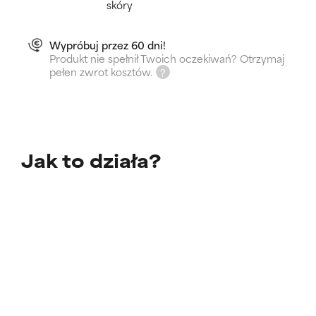
skóry
Wypróbuj przez 60 dni!
Produkt nie spełnił Twoich oczekiwań? Otrzymaj
pełen zwrot kosztów.
Jak to działa?
Nawilża i przywraca blask matowej skórze
Przeciwdziała niedoskonałościom i zaskórnikom
Klinicznie potwierdzone działanie – ujędrnia i
poprawia sprężystość skóry
Dowiedz się więcej