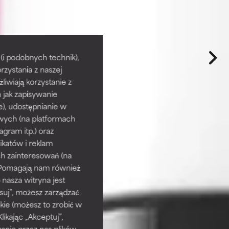
i podobnych technik),
rzystania z naszej
żliwiają korzystanie z
h jak zapisywanie
e), udostępnianie w
wych (na platformach
agram itp.) oraz
katów i reklam
h zainteresowań (na
). Pomagają nam również
 nasza witryna jest
suj”, możesz zarządzać
kie (możesz to zrobić w
kając „Akceptuj”,
anie przez nas plików