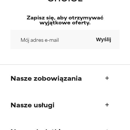
Zapisz się, aby otrzymywać
wyjątkowe oferty.
Wyślij
Nasze zobowiązania
Kim jesteśmy
Nasze usługi
Nasza historia
Rada Naukowa
Pytania o produkty