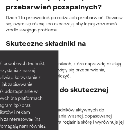
przebarwień pozapalnych?
Dzień 1 to przewodnik po rodzajach przebarwień. Dowiesz
się, czym się różnią i co oznaczają, aby lepiej zrozumieć
źródło swojego problemu.
Skuteczne składniki na
przebarwienia
i podobnych technik),
Dzień 2 skupia się na składnikach, które naprawdę działają.
Bez względu na to, skąd wzięły się przebarwienia,
rzystania z naszej
pokażemy Ci, jak z nimi walczyć.
żliwiają korzystanie z
h jak zapisywanie
Od składników do skutecznej
e), udostępnianie w
pielęgnacji
wych (na platformach
agram itp.) oraz
Dzień 3 to przejście od składników aktywnych do
katów i reklam
gotowych formuł i budowania własnej, dopasowanej
h zainteresowań (na
rutyny pielęgnacyjnej, która rozjaśnia skórę i wyrównuje jej
). Pomagają nam również
koloryt.