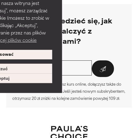
 nasza witryna jest
suj”, możesz zarządzać
kie (możesz to zrobić w
Chcesz dowiedzieć się, jak
kając „Akceptuj”,
skutecznie walczyć z
anie przez nas plików
przebarwieniami?
cej plików cookie
Adres e-mail*:
sować
zuć
ptuj
*Uwaga: Zapisując się na nasz kurs online, dołączysz także do
newslettera Paula’s Choice. Jeśli jesteś nowym subskrybentem,
otrzymasz 20 zł zniżki na kolejne zamówienie powyżej 109 zł.