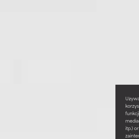
Używa
korzys
funkcj
media
itp.)
zainte