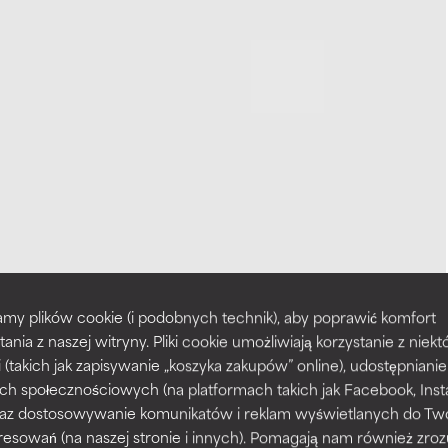
my plików cookie (i podobnych technik), aby poprawić komfort
tania z naszej witryny. Pliki cookie umożliwiają korzystanie z niek
i (takich jak zapisywanie „koszyka zakupów” online), udostępniani
ch społecznościowych (na platformach takich jak Facebook, Ins
 oraz dostosowywanie komunikatów i reklam wyświetlanych do Tw
resowań (na naszej stronie i innych). Pomagają nam również zro