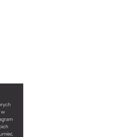
tórych
e w
tagram
oich
zumieć,