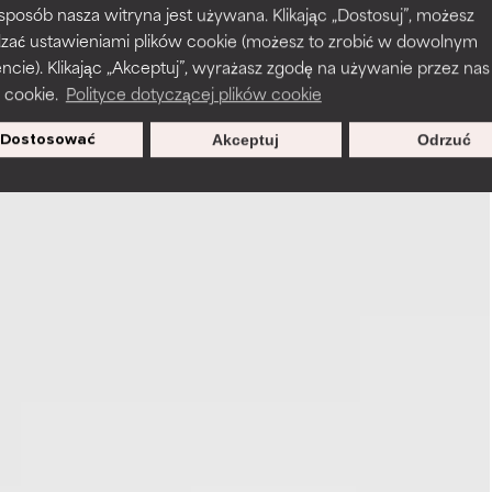
 sposób nasza witryna jest używana. Klikając „Dostosuj”, możesz
dzać ustawieniami plików cookie (możesz to zrobić w dowolnym
ie). Klikając „Akceptuj”, wyrażasz zgodę na używanie przez nas
 cookie.
Polityce dotyczącej plików cookie
Dostosować
Akceptuj
Odrzuć