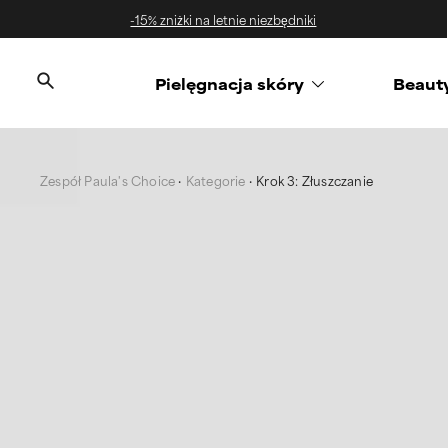
-15% zniżki na letnie niezbędniki
‌Pielęgnacja skóry
Beaut
Zespół Paula's Choice
Kategorie
Krok 3: Złuszczanie