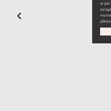
w jaki
zarzą
momenc
plików