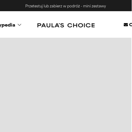
Przetestuj lub zabierz w podróż - mini zestawy
C
ypedia