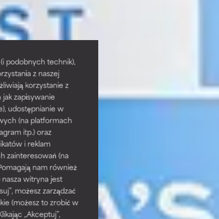
i podobnych technik),
rzystania z naszej
żliwiają korzystanie z
h jak zapisywanie
e), udostępnianie w
wych (na platformach
agram itp.) oraz
katów i reklam
h zainteresowań (na
). Pomagają nam również
 nasza witryna jest
suj”, możesz zarządzać
kie (możesz to zrobić w
kając „Akceptuj”,