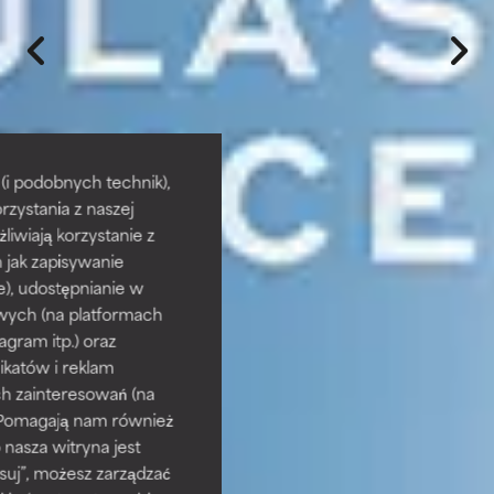
i podobnych technik),
rzystania z naszej
żliwiają korzystanie z
h jak zapisywanie
e), udostępnianie w
wych (na platformach
agram itp.) oraz
katów i reklam
h zainteresowań (na
). Pomagają nam również
 nasza witryna jest
suj”, możesz zarządzać