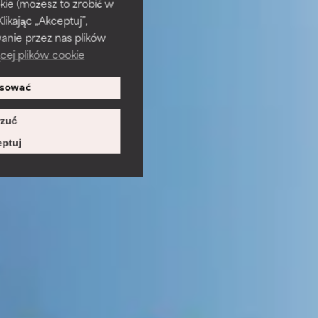
kie (możesz to zrobić w
kając „Akceptuj”,
anie przez nas plików
cej plików cookie
sować
zuć
ptuj