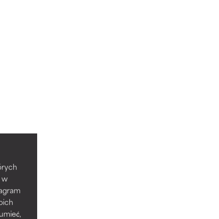
tórych
e w
tagram
oich
zumieć,