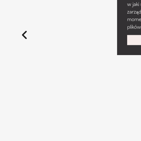
w jaki
zarzą
momenc
plików