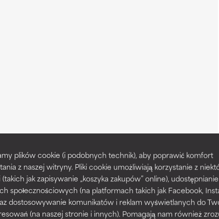
my plików cookie (i podobnych technik), aby poprawić komfort
tania z naszej witryny. Pliki cookie umożliwiają korzystanie z niek
i (takich jak zapisywanie „koszyka zakupów” online), udostępniani
ch społecznościowych (na platformach takich jak Facebook, Ins
 oraz dostosowywanie komunikatów i reklam wyświetlanych do Tw
resowań (na naszej stronie i innych). Pomagają nam również zro