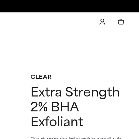
CLEAR
Extra Strength
2% BHA
Exfoliant
Płyn złuszczający, który szybko przenika do