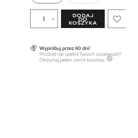
DODAJ
+
DO
KOSZYKA
Wypróbuj przez 60 dni!
Produkt nie spełnił Twoich oczekiwań?
Otrzymaj pełen zwrot kosztów.