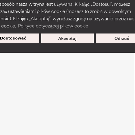
 sposób nasza witryna jest używana. Klikając „Dostosuj”, możesz
dzać ustawieniami plików cookie (możesz to zrobić w dowolnym
ie). Klikając „Akceptuj”, wyrażasz zgodę na używanie przez nas
 cookie.
Polityce dotyczącej plików cookie
Dostosować
Akceptuj
Odrzuć