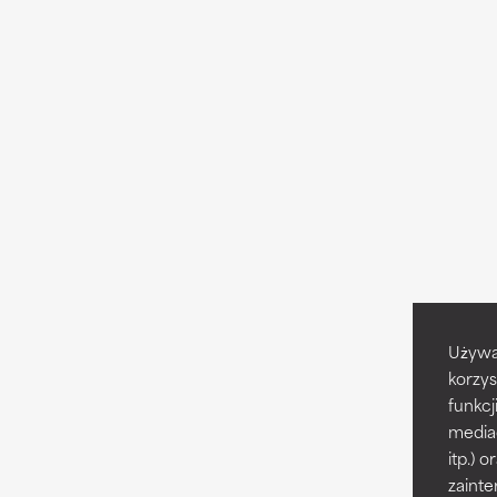
Używa
korzys
funkcj
media
itp.)
zainte