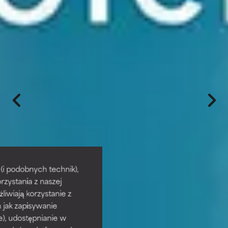
i podobnych technik),
rzystania z naszej
żliwiają korzystanie z
h jak zapisywanie
e), udostępnianie w