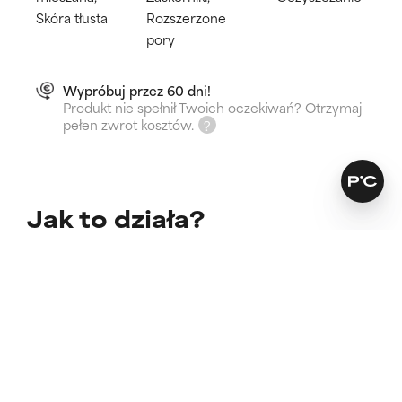
Skóra tłusta
Rozszerzone
pory
Wypróbuj przez 60 dni!
Produkt nie spełnił Twoich oczekiwań? Otrzymaj
pełen zwrot kosztów.
Jak to działa?
Przywraca skórze równowagę.
Przeciwdziała niedoskonałościom i zaskórnikom
Usuwa nadmiar sebum.
Dowiedz się więcej