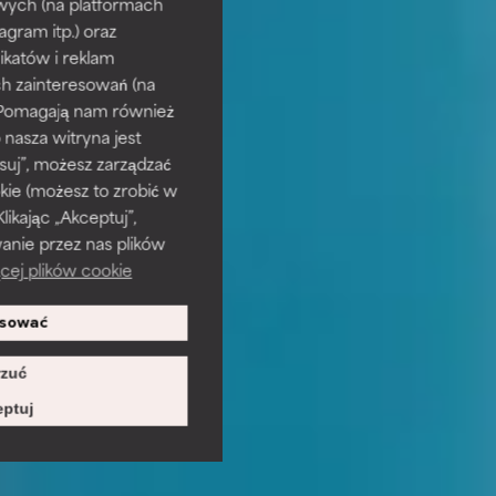
wych (na platformach
agram itp.) oraz
katów i reklam
h zainteresowań (na
). Pomagają nam również
 nasza witryna jest
suj”, możesz zarządzać
kie (możesz to zrobić w
kając „Akceptuj”,
anie przez nas plików
cej plików cookie
sować
zuć
ptuj