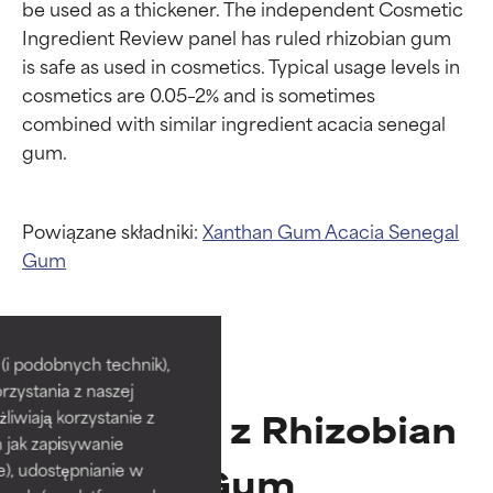
be used as a thickener. The independent Cosmetic 
Ingredient Review panel has ruled rhizobian gum 
is safe as used in cosmetics. Typical usage levels in 
cosmetics are 0.05–2% and is sometimes 
combined with similar ingredient acacia senegal 
Powiązane składniki:
Xanthan Gum
Acacia Senegal
Gum
Oceny składników
Oceny składników
BEST
BEST
i podobnych technik),
rzystania z naszej
Udowodnione i potwierdzone
Udowodnione i potwierdzone
Produkty z Rhizobian
przez niezależne badania.
przez niezależne badania.
żliwiają korzystanie z
Wyjątkowy składnik aktywny
Wyjątkowy składnik aktywny
h jak zapisywanie
odpowiedni dla większości
odpowiedni dla większości
Gum
e), udostępnianie w
typów skóry i problemów
typów skóry i problemów