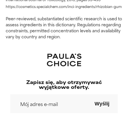
WORST
WORST
https://cosmetics.specialchem.com/inci-ingredients/rhizobian-gum
Może powodować
Może powodować
podrażnienie, stan zapalny,
podrażnienie, stan zapalny,
Peer-reviewed, substantiated scientific research is used to
suchość itp. Może przynosić
suchość itp. Może przynosić
assess ingredients in this dictionary. Regulations regarding
korzyści w niektórych
korzyści w niektórych
constraints, permitted concentration levels and availability
aspektach, ale ogólnie
aspektach, ale ogólnie
vary by country and region.
udowodniono, że wyrządza
udowodniono, że wyrządza
więcej szkody niż pożytku.
więcej szkody niż pożytku.
BRAK OCENY
BRAK OCENY
Nie oceniliśmy jeszcze tego
Nie oceniliśmy jeszcze tego
składnika, ponieważ nie
składnika, ponieważ nie
Zapisz się, aby otrzymywać
mieliśmy okazji przeanalizować
mieliśmy okazji przeanalizować
wyjątkowe oferty.
badań na jego temat.
badań na jego temat.
Wyślij