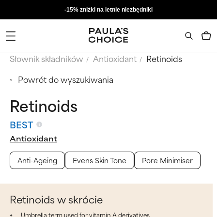
-15% zniżki na letnie niezbędniki
Słownik składników
Antioxidant
Retinoids
Powrót do wyszukiwania
Retinoids
BEST
Antioxidant
Anti-Ageing
Evens Skin Tone
Pore Minimiser
Retinoids w skrócie
Umbrella term used for vitamin A derivatives