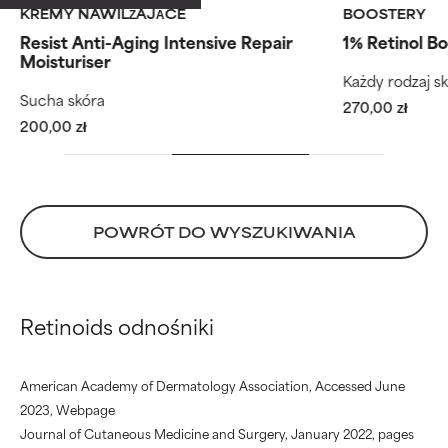
problematycznymi składnikami.
problematycznymi składnikami.
KREMY NAWILŻAJĄCE
BOOSTERY
Według rutynowych kroków
Według ru
Resist Anti-Aging Intensive Repair
1% Retinol B
WORST
WORST
Moisturiser
Każdy rodzaj s
Może powodować
Może powodować
Sucha skóra
podrażnienie, stan zapalny,
podrażnienie, stan zapalny,
270,00 zł
200,00 zł
suchość itp. Może przynosić
suchość itp. Może przynosić
korzyści w niektórych
korzyści w niektórych
aspektach, ale ogólnie
aspektach, ale ogólnie
udowodniono, że wyrządza
udowodniono, że wyrządza
więcej szkody niż pożytku.
więcej szkody niż pożytku.
POWRÓT DO WYSZUKIWANIA
BRAK OCENY
BRAK OCENY
Nie oceniliśmy jeszcze tego
Nie oceniliśmy jeszcze tego
składnika, ponieważ nie
składnika, ponieważ nie
Retinoids odnośniki
mieliśmy okazji przeanalizować
mieliśmy okazji przeanalizować
badań na jego temat.
badań na jego temat.
American Academy of Dermatology Association, Accessed June
2023, Webpage
Journal of Cutaneous Medicine and Surgery, January 2022, pages