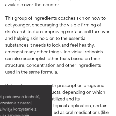
available over-the-counter.

This group of ingredients coaches skin on how to 
act younger, encouraging the visible firming of 
skin’s architecture, improving surface cell turnover 
and helping skin hold on to the essential 
substances it needs to look and feel healthy, 
amongst many other things. Individual retinoids 
can also accomplish other feats based on their 
structure, concentration and other ingredients 
used in the same formula.

Oceny składników
Oceny składników
Retinoids appear as both prescription drugs and 
over-the-counter products, depending on which 
BEST
BEST
i podobnych technik),
vitamin A derivative is utilized and its 
rzystania z naszej
Udowodnione i potwierdzone
Udowodnione i potwierdzone
concentration. Beyond topical application, certain 
przez niezależne badania.
przez niezależne badania.
żliwiają korzystanie z
retinoids are also supplied as oral medications (like 
Wyjątkowy składnik aktywny
Wyjątkowy składnik aktywny
h jak zapisywanie