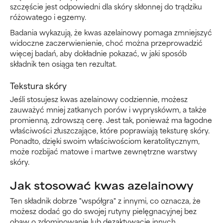
szczęście jest odpowiedni dla skóry skłonnej do trądziku
różowatego i egzemy.
Badania wykazują, że kwas azelainowy pomaga zmniejszyć
widoczne zaczerwienienie, choć można przeprowadzić
więcej badań, aby dokładnie pokazać, w jaki sposób
składnik ten osiąga ten rezultat.
Tekstura skóry
Jeśli stosujesz kwas azelainowy codziennie, możesz
zauważyć mniej zatkanych porów i wypryskówm, a także
promienną, zdrowszą cerę. Jest tak, ponieważ ma łagodne
właściwości złuszczające, które poprawiają teksturę skóry.
Ponadto, dzięki swoim właściwościom keratolitycznym,
może rozbijać matowe i martwe zewnętrzne warstwy
skóry.
Jak stosować kwas azelainowy
Ten składnik dobrze "współgra" z innymi, co oznacza, że
możesz dodać go do swojej rutyny pielęgnacyjnej bez
obaw o zdominowanie lub dezaktywację innych