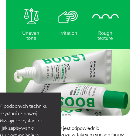
i podobnych technik),
rzystania z naszej
żliwiają korzystanie z
h jak zapisywanie
Może złuszczać skórę, gdy jest odpowiednio
sformułowany, ale nie złuszcza w taki sam sposób (ani w
e), udostępnianie w