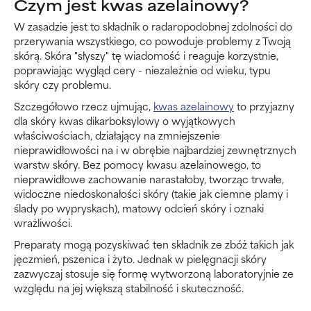
Czym jest kwas azelainowy?
W zasadzie jest to składnik o radaropodobnej zdolności do
przerywania wszystkiego, co powoduje problemy z Twoją
skórą. Skóra "słyszy" tę wiadomość i reaguje korzystnie,
poprawiając wygląd cery - niezależnie od wieku, typu
skóry czy problemu.
Szczegółowo rzecz ujmując,
kwas azelainowy
to przyjazny
dla skóry kwas dikarboksylowy o wyjątkowych
właściwościach, działający na zmniejszenie
nieprawidłowości na i w obrębie najbardziej zewnętrznych
warstw skóry. Bez pomocy kwasu azelainowego, to
nieprawidłowe zachowanie narastałoby, tworząc trwałe,
widoczne niedoskonałości skóry (takie jak ciemne plamy i
ślady po wypryskach), matowy odcień skóry i oznaki
wrażliwości.
Preparaty mogą pozyskiwać ten składnik ze zbóż takich jak
jęczmień, pszenica i żyto. Jednak w pielęgnacji skóry
zazwyczaj stosuje się formę wytworzoną laboratoryjnie ze
względu na jej większą stabilność i skuteczność.