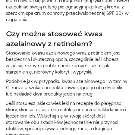
które nakłada się jeden na drugi. Pamiętaj tylko, aby zawsze
uzupełniać swoją rutynę pielęgnacyjną aplikacją kremu z
szerokim spektrum ochrony przeciwsłonecznej SPF 30+ w
ciągu dnia.
Czy można stosować kwas
azelainowy z retinolem?
Stosowanie kwasu azelainowego wraz z retinolem jest
bezpieczną i skuteczną opcją, szczególnie jeśli chcesz
zająć się różnymi problemami skórnymi, takimi jak
starzenie się, nierówny koloryt i wypryski.
Podobnie jak w przypadku kwasu azelainowego i witaminy
C, możesz szukać produktu zawierającego oba składniki
lub nakładać dwa produkty jeden na drugi.
Jeśli stosujesz jakiekolwiek leki na receptę do pielęgnacji
skóry, skonsultuj się z dermatologiem przed nakładaniem i
łączeniem ich. Wsłuchaj się w swoją skórę! Jeśli
stosowanie obu składników jednocześnie nie przynosi
efektów, spróbuj używać jednego rano, a drugiego
wieczorem.