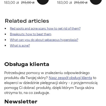
183,00 zł
183,00 zł
215,00 zł
215,00 zł
Related articles
Red spots and acne scars: how to get rid of them?
Breakouts: how to beat them
What can you do about sebaceous hyperplasia?
What is acne?
Obsługa klienta
Potrzebujesz pomocy w znalezieniu odpowiedniego
produktu dla Twojej skóry?
Nasz zespół obsługi klienta
to
eksperci w dziedzinie pielęgnacji skóry – z przyjemnością
pomogą Ci dobrać produkty, dzięki którym Twoja skóra
otrzyma to, na co zasługuje.
Newsletter