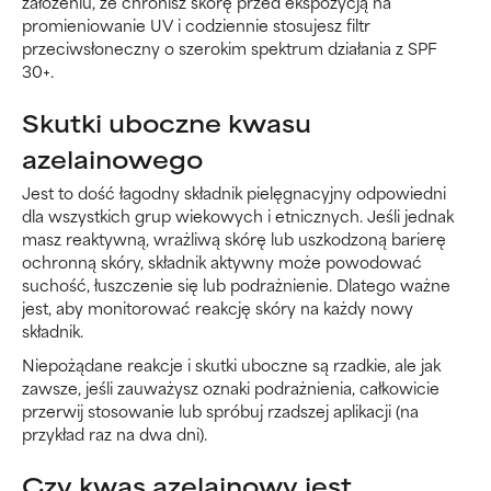
założeniu, że chronisz skórę przed ekspozycją na
promieniowanie UV i codziennie stosujesz filtr
przeciwsłoneczny o szerokim spektrum działania z SPF
30+.
Skutki uboczne kwasu
azelainowego
Jest to dość łagodny składnik pielęgnacyjny odpowiedni
dla wszystkich grup wiekowych i etnicznych. Jeśli jednak
masz reaktywną, wrażliwą skórę lub uszkodzoną barierę
ochronną skóry, składnik aktywny może powodować
suchość, łuszczenie się lub podrażnienie. Dlatego ważne
jest, aby monitorować reakcję skóry na każdy nowy
składnik.
Niepożądane reakcje i skutki uboczne są rzadkie, ale jak
zawsze, jeśli zauważysz oznaki podrażnienia, całkowicie
przerwij stosowanie lub spróbuj rzadszej aplikacji (na
przykład raz na dwa dni).
Czy kwas azelainowy jest