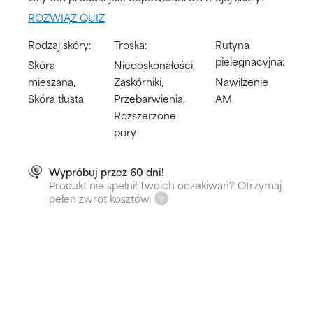
ROZWIĄŻ QUIZ
Rodzaj skóry:
Troska:
Rutyna
pielęgnacyjna:
Skóra
Niedoskonałości,
mieszana,
Zaskórniki,
Nawilżenie
Skóra tłusta
Przebarwienia,
AM
Rozszerzone
pory
Wypróbuj przez 60 dni!
Produkt nie spełnił Twoich oczekiwań? Otrzymaj
pełen zwrot kosztów.
Jak to działa?
Matuje skórę i redukuje nadmierne błyszczenie