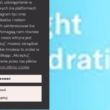
e), udostępnianie w
wych (na platformach
agram itp.) oraz
katów i reklam
h zainteresowań (na
). Pomagają nam również
 nasza witryna jest
suj”, możesz zarządzać
kie (możesz to zrobić w
kając „Akceptuj”,
anie przez nas plików
cej plików cookie
sować
zuć
ptuj