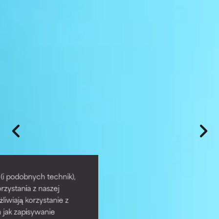
i podobnych technik),
rzystania z naszej
żliwiają korzystanie z
h jak zapisywanie