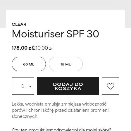
CLEAR
Moisturiser SPF 30
178,00 zł
210,00 zł
60 ML
15 ML
DODAJ DO
+
KOSZYKA
Lekka, wodnista emulsja zmniejsza widoczność
porów i chroni skórę przed działaniem promieni
słonecznych.
Czy ten produkt jest odpowiedni dla mojej skóry?