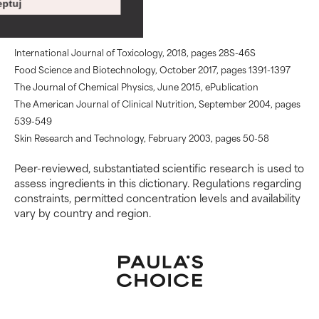
Betaine odnośniki
podrażnienia. Ryzyko wzrasta w
podrażnienia. Ryzyko wzrasta w
ptuj
połączeniu z innymi
połączeniu z innymi
problematycznymi składnikami.
problematycznymi składnikami.
International Journal of Toxicology, 2018, pages 28S-46S
WORST
WORST
Food Science and Biotechnology, October 2017, pages 1391-1397
The Journal of Chemical Physics, June 2015, ePublication
Może powodować
Może powodować
The American Journal of Clinical Nutrition, September 2004, pages
podrażnienie, stan zapalny,
podrażnienie, stan zapalny,
suchość itp. Może przynosić
suchość itp. Może przynosić
539-549
korzyści w niektórych
korzyści w niektórych
Skin Research and Technology, February 2003, pages 50-58
aspektach, ale ogólnie
aspektach, ale ogólnie
udowodniono, że wyrządza
udowodniono, że wyrządza
Peer-reviewed, substantiated scientific research is used to
więcej szkody niż pożytku.
więcej szkody niż pożytku.
assess ingredients in this dictionary. Regulations regarding
constraints, permitted concentration levels and availability
vary by country and region.
BRAK OCENY
BRAK OCENY
Nie oceniliśmy jeszcze tego
Nie oceniliśmy jeszcze tego
składnika, ponieważ nie
składnika, ponieważ nie
mieliśmy okazji przeanalizować
mieliśmy okazji przeanalizować
badań na jego temat.
badań na jego temat.