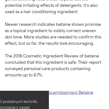
potential irritating effects of detergents. It’s also 
used as a hair conditioning ingredient.

Newer research indicates betaine shows promise 
as a topical ingredient to visibly correct uneven 
skin tone. More studies are needed to confirm this 
effect, but so far, the results look encouraging.

The 2018 Cosmetic Ingredient Review of betaine 
concluded that this ingredient is safe. Their report 
surveyed personal care products containing 
Oceny składników
Oceny składników
Powiązane składniki:
Cocamidopropyl Betaine
BEST
BEST
i podobnych technik),
rzystania z naszej
Udowodnione i potwierdzone
Udowodnione i potwierdzone