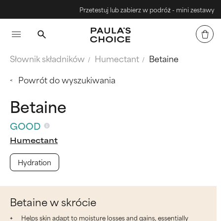
Przetestuj lub zabierz w podróż - mini zestawy
Słownik składników
Humectant
Betaine
Powrót do wyszukiwania
Betaine
GOOD
Humectant
Hydration
Betaine w skrócie
Helps skin adapt to moisture losses and gains, essentially