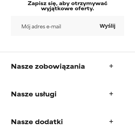
Zapisz się, aby otrzymywać
wyjątkowe oferty.
Wyślij
Nasze zobowiązania
Kim jesteśmy
Nasze usługi
Nasza historia
Rada Naukowa
Pytania o produkty
Nasze dodatki
Najczęściej zadawane pytania
Wysyłka i dostawa