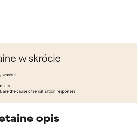
ine w skrócie
dy washes
ansers
f, are the cause of sensitisation responses
taine opis