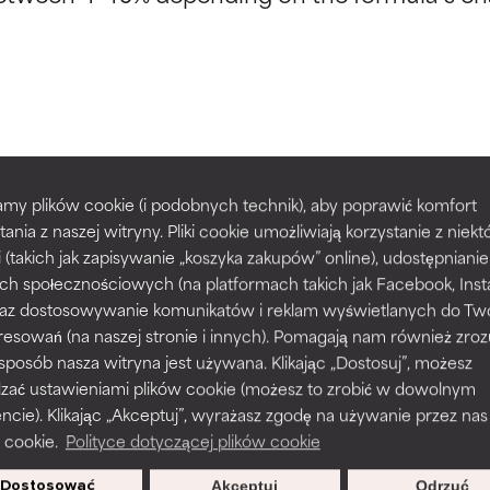
kładników
kładników
potwierdzone przez niezależne badania. Wyjątkowy składnik akt
potwierdzone przez niezależne badania. Wyjątkowy składnik akt
większości typów skóry i problemów skórnych.
większości typów skóry i problemów skórnych.
 Cocamidopro
my plików cookie (i podobnych technik), aby poprawić komfort
prawy tekstury, stabilności lub penetracji formuły.
prawy tekstury, stabilności lub penetracji formuły.
tania z naszej witryny. Pliki cookie umożliwiają korzystanie z niek
i (takich jak zapisywanie „koszyka zakupów” online), udostępniani
ch społecznościowych (na platformach takich jak Facebook, Ins
rażnia, ale może mieć problemy estetyczne, stabilności lub inne, 
rażnia, ale może mieć problemy estetyczne, stabilności lub inne, 
 oraz dostosowywanie komunikatów i reklam wyświetlanych do Tw
o użyteczność.
o użyteczność.
resowań (na naszej stronie i innych). Pomagają nam również zro
Według rutynowych kroków
 sposób nasza witryna jest używana. Klikając „Dostosuj”, możesz
KROK 1: OCZYSZCZANIE
dzać ustawieniami plików cookie (możesz to zrobić w dowolnym
podobieństwo podrażnienia. Ryzyko wzrasta w połączeniu z inny
podobieństwo podrażnienia. Ryzyko wzrasta w połączeniu z inny
Defense Cleanser
ie). Klikając „Akceptuj”, wyrażasz zgodę na używanie przez nas
mi składnikami.
mi składnikami.
 cookie.
Polityce dotyczącej plików cookie
Każdy rodzaj skóry
Dostosować
Akceptuj
Odrzuć