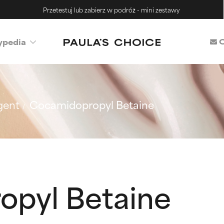
Przetestuj lub zabierz w podróż - mini zestawy
C
ypedia
gent
Cocamidopropyl Betaine
pyl Betaine