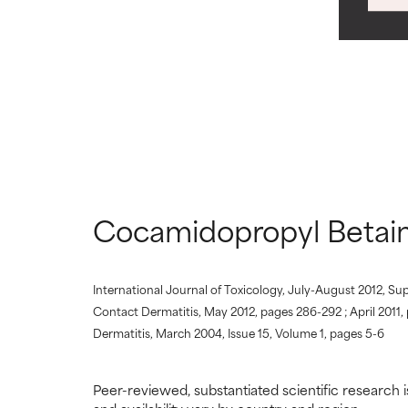
Może powodować 
Może powodować 
niektórych aspe
niektórych aspe
BRAK OCE
BRAK OCE
Nie oceniliśmy 
Nie oceniliśmy 
jego temat.
jego temat.
Cocamidopropyl Betain
International Journal of Toxicology, July-August 2012, S
Contact Dermatitis, May 2012, pages 286-292 ; April 2011
Dermatitis, March 2004, Issue 15, Volume 1, pages 5-6
Peer-reviewed, substantiated scientific research i