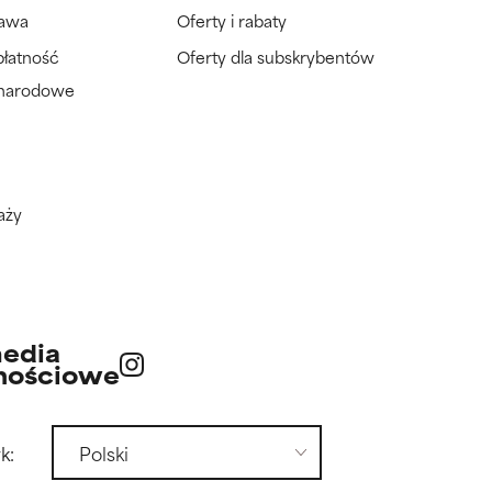
tawa
Oferty i rabaty
płatność
Oferty dla subskrybentów
ynarodowe
aży
edia
nościowe
k: