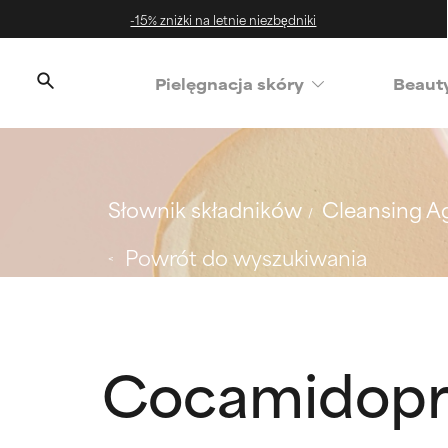
-15% zniżki na letnie niezbędniki
‌Pielęgnacja skóry
Beaut
Słownik składników
Cleansing A
Powrót do wyszukiwania
Cocamidopro