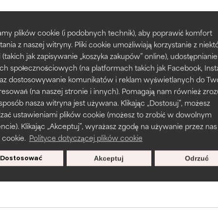
my plików cookie (i podobnych technik), aby poprawić komfort
prawy tekstury, stabilności lub penetracji formuły.
prawy tekstury, stabilności lub penetracji formuły.
POWRÓT DO WYSZUKIWANIA
tania z naszej witryny. Pliki cookie umożliwiają korzystanie z niek
i (takich jak zapisywanie „koszyka zakupów” online), udostępniani
ch społecznościowych (na platformach takich jak Facebook, Ins
rażnia, ale może mieć problemy estetyczne, stabilności lub inne, 
rażnia, ale może mieć problemy estetyczne, stabilności lub inne, 
 oraz dostosowywanie komunikatów i reklam wyświetlanych do Tw
o użyteczność.
o użyteczność.
resowań (na naszej stronie i innych). Pomagają nam również zro
s used to assess ingredients in this dictionary. Regulations regar
 sposób nasza witryna jest używana. Klikając „Dostosuj”, możesz
dzać ustawieniami plików cookie (możesz to zrobić w dowolnym
podobieństwo podrażnienia. Ryzyko wzrasta w połączeniu z inny
podobieństwo podrażnienia. Ryzyko wzrasta w połączeniu z inny
ie). Klikając „Akceptuj”, wyrażasz zgodę na używanie przez nas
mi składnikami.
mi składnikami.
 cookie.
Polityce dotyczącej plików cookie
sz się, aby otrzymywać wyjątkowe
Dostosować
Akceptuj
Odrzuć
oferty.
podrażnienie, stan zapalny, suchość itp. Może przynosić korz
podrażnienie, stan zapalny, suchość itp. Może przynosić korz
ktach, ale ogólnie udowodniono, że wyrządza więcej szkody niż 
ktach, ale ogólnie udowodniono, że wyrządza więcej szkody niż 
NY
NY
jeszcze tego składnika, ponieważ nie mieliśmy okazji przeanalizo
jeszcze tego składnika, ponieważ nie mieliśmy okazji przeanalizo