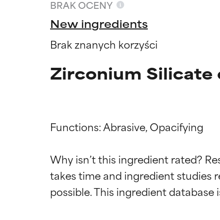
BRAK OCENY
New ingredients
Brak znanych korzyści
Zirconium Silicate 
Functions: Abrasive, Opacifying

Why isn’t this ingredient rated? Re
Oceny s
Oceny s
takes time and ingredient studies r
BEST
BEST
Udowodnione i 
Udowodnione i 
odpowiedni dla 
odpowiedni dla 