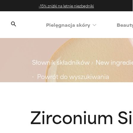
-15% zniżki na letnie niezbędniki
‌Pielęgnacja skóry
Beaut
Słownik składników
New ingredi
Powrót do wyszukiwania
Zirconium Si