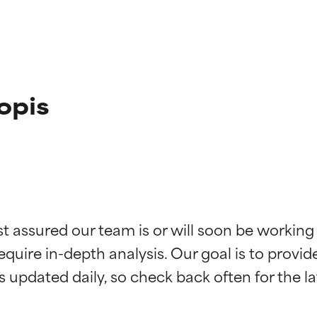
opis
st assured our team is or will soon be working
kładników
kładników
equire in-depth analysis. Our goal is to provi
potwierdzone przez niezależne badania. Wyjątkowy składnik akt
potwierdzone przez niezależne badania. Wyjątkowy składnik akt
większości typów skóry i problemów skórnych.
większości typów skóry i problemów skórnych.