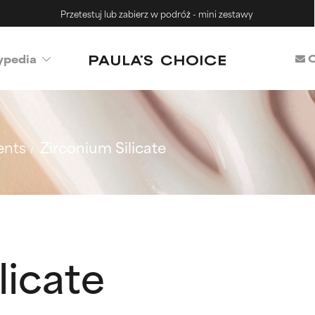
Przetestuj lub zabierz w podróż - mini zestawy
C
ypedia
ents
Zirconium Silicate
licate