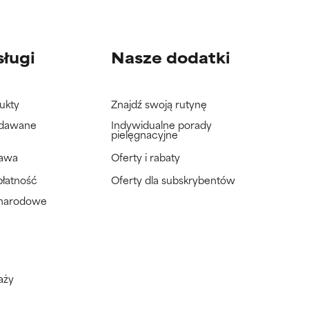
sługi
Nasze dodatki
ukty
Znajdź swoją rutynę
adawane
Indywidualne porady
pielęgnacyjne
tawa
Oferty i rabaty
płatność
Oferty dla subskrybentów
ynarodowe
aży