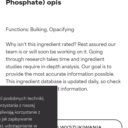
Phosphate) opis
Functions: Bulking, Opacifying

Why isn’t this ingredient rated? Rest assured our 
team is or will soon be working on it. Going 
through research takes time and ingredient 
studies require in-depth analysis. Our goal is to 
provide the most accurate information possible. 
Oceny składników
Oceny składników
This ingredient database is updated daily, so check 
BEST
BEST
i podobnych technik),
rzystania z naszej
Udowodnione i potwierdzone
Udowodnione i potwierdzone
przez niezależne badania.
przez niezależne badania.
żliwiają korzystanie z
Wyjątkowy składnik aktywny
Wyjątkowy składnik aktywny
h jak zapisywanie
odpowiedni dla większości
odpowiedni dla większości
e), udostępnianie w
POWRÓT DO WYSZUKIWANIA