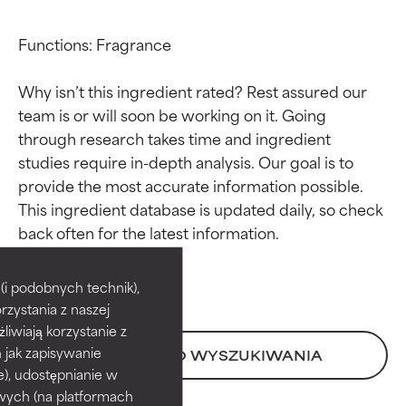
Functions: Fragrance

Why isn’t this ingredient rated? Rest assured our 
team is or will soon be working on it. Going 
through research takes time and ingredient 
studies require in-depth analysis. Our goal is to 
provide the most accurate information possible. 
This ingredient database is updated daily, so check 
Oceny składników
Oceny składników
BEST
BEST
i podobnych technik),
rzystania z naszej
Udowodnione i potwierdzone
Udowodnione i potwierdzone
przez niezależne badania.
przez niezależne badania.
żliwiają korzystanie z
Wyjątkowy składnik aktywny
Wyjątkowy składnik aktywny
h jak zapisywanie
POWRÓT DO WYSZUKIWANIA
odpowiedni dla większości
odpowiedni dla większości
e), udostępnianie w
typów skóry i problemów
typów skóry i problemów
wych (na platformach
skórnych.
skórnych.