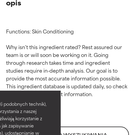
opis
Functions: Skin Conditioning

Why isn’t this ingredient rated? Rest assured our 
team is or will soon be working on it. Going 
through research takes time and ingredient 
studies require in-depth analysis. Our goal is to 
provide the most accurate information possible. 
Oceny składników
Oceny składników
This ingredient database is updated daily, so check 
BEST
BEST
i podobnych technik),
rzystania z naszej
Udowodnione i potwierdzone
Udowodnione i potwierdzone
przez niezależne badania.
przez niezależne badania.
żliwiają korzystanie z
Wyjątkowy składnik aktywny
Wyjątkowy składnik aktywny
h jak zapisywanie
odpowiedni dla większości
odpowiedni dla większości
e), udostępnianie w
POWRÓT DO WYSZUKIWANIA