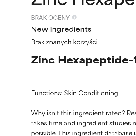
BRAK OCENY
New ingredients
Brak znanych korzyści
Zinc Hexapeptide-1
Functions: Skin Conditioning

Oceny s
Oceny s
Why isn’t this ingredient rated? Re
takes time and ingredient studies r
BEST
BEST
Udowodnione i 
Udowodnione i 