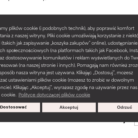
większości typów skóry i problemów skórnych.
większości typów skóry i problemów skórnych.
my plików cookie (i podobnych technik), aby poprawić komfort
prawy tekstury, stabilności lub penetracji formuły.
prawy tekstury, stabilności lub penetracji formuły.
tania z naszej witryny. Pliki cookie umożliwiają korzystanie z niek
POWRÓT DO WYSZUKIWANIA
i (takich jak zapisywanie „koszyka zakupów” online), udostępniani
ch społecznościowych (na platformach takich jak Facebook, Ins
rażnia, ale może mieć problemy estetyczne, stabilności lub inne, 
rażnia, ale może mieć problemy estetyczne, stabilności lub inne, 
 oraz dostosowywanie komunikatów i reklam wyświetlanych do Tw
o użyteczność.
o użyteczność.
resowań (na naszej stronie i innych). Pomagają nam również zro
 sposób nasza witryna jest używana. Klikając „Dostosuj”, możesz
s used to assess ingredients in this dictionary. Regulations regar
dzać ustawieniami plików cookie (możesz to zrobić w dowolnym
podobieństwo podrażnienia. Ryzyko wzrasta w połączeniu z inny
podobieństwo podrażnienia. Ryzyko wzrasta w połączeniu z inny
ie). Klikając „Akceptuj”, wyrażasz zgodę na używanie przez nas
mi składnikami.
mi składnikami.
 cookie.
Polityce dotyczącej plików cookie
Dostosować
Akceptuj
Odrzuć
sz się, aby otrzymywać wyjątkowe
podrażnienie, stan zapalny, suchość itp. Może przynosić korz
podrażnienie, stan zapalny, suchość itp. Może przynosić korz
oferty.
ktach, ale ogólnie udowodniono, że wyrządza więcej szkody niż 
ktach, ale ogólnie udowodniono, że wyrządza więcej szkody niż 
NY
NY