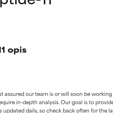
1 opis
kładników
kładników
st assured our team is or will soon be working
equire in-depth analysis. Our goal is to provi
potwierdzone przez niezależne badania. Wyjątkowy składnik akt
potwierdzone przez niezależne badania. Wyjątkowy składnik akt