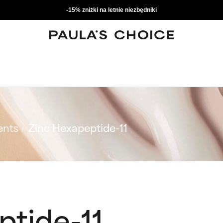
-15% zniżki na letnie niezbędniki
ents
Zinc Hexapeptide-11
ptide-11