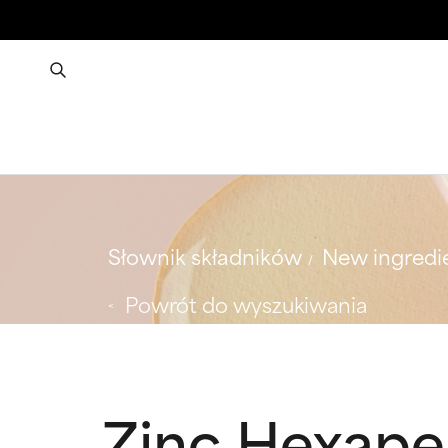
Słownik składników
New ingredi
Powrót do wyszukiwania
Zinc Hexape