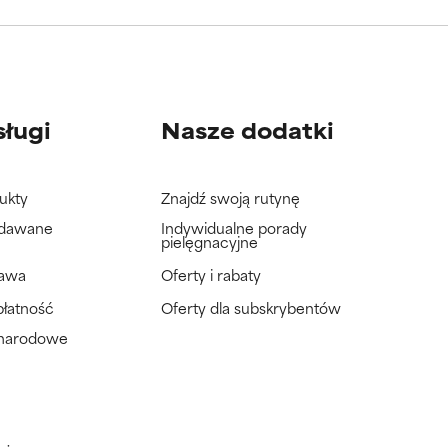
wać badań na
wać badań na
sługi
Nasze dodatki
ukty
Znajdź swoją rutynę
adawane
Indywidualne porady
pielęgnacyjne
tawa
Oferty i rabaty
płatność
Oferty dla subskrybentów
ynarodowe