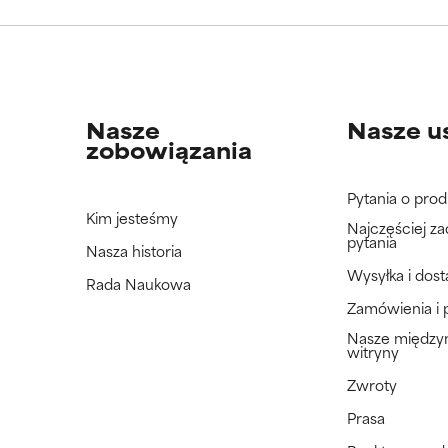
jeszcze tego składnika, ponieważ nie mieliśmy okazji przeanalizo
jeszcze tego składnika, ponieważ nie mieliśmy okazji przeanalizo
Nasze
Nasze u
zobowiązania
Pytania o prod
Kim jesteśmy
Najczęściej z
pytania
Nasza historia
Wysyłka i dos
Rada Naukowa
Zamówienia i 
Nasze międz
witryny
Zwroty
Prasa