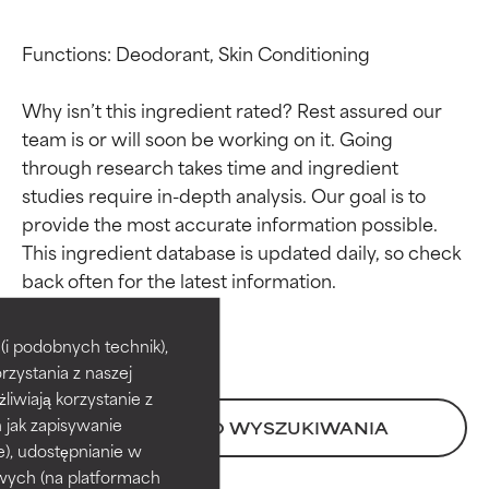
Functions: Deodorant, Skin Conditioning

Why isn’t this ingredient rated? Rest assured our 
team is or will soon be working on it. Going 
through research takes time and ingredient 
studies require in-depth analysis. Our goal is to 
provide the most accurate information possible. 
This ingredient database is updated daily, so check 
Oceny składników
Oceny składników
BEST
BEST
i podobnych technik),
rzystania z naszej
Udowodnione i potwierdzone
Udowodnione i potwierdzone
przez niezależne badania.
przez niezależne badania.
żliwiają korzystanie z
Wyjątkowy składnik aktywny
Wyjątkowy składnik aktywny
h jak zapisywanie
POWRÓT DO WYSZUKIWANIA
odpowiedni dla większości
odpowiedni dla większości
e), udostępnianie w
typów skóry i problemów
typów skóry i problemów
wych (na platformach
skórnych.
skórnych.