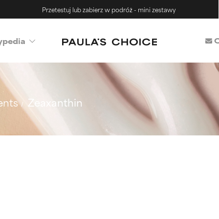
Przetestuj lub zabierz w podróż - mini zestawy
C
ypedia
ents
Zeaxanthin