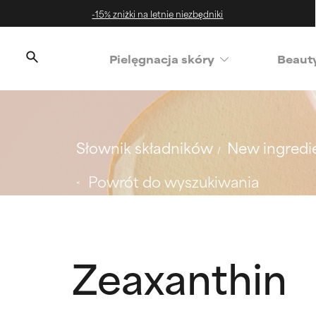
-15% zniżki na letnie niezbędniki
‌Pielęgnacja skóry
Beaut
Słownik składników
New ingredi
Powrót do wyszukiwania
Zeaxanthin