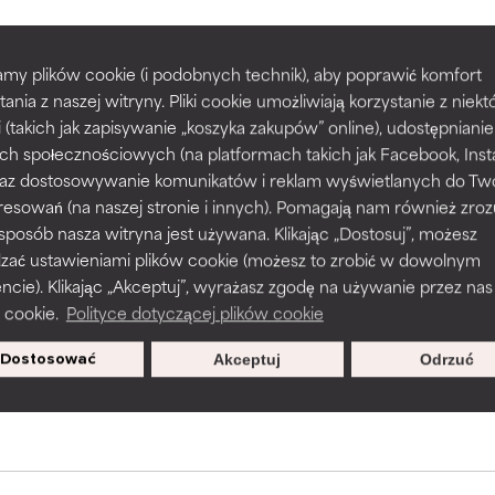
my plików cookie (i podobnych technik), aby poprawić komfort
prawy tekstury, stabilności lub penetracji formuły.
prawy tekstury, stabilności lub penetracji formuły.
POWRÓT DO WYSZUKIWANIA
tania z naszej witryny. Pliki cookie umożliwiają korzystanie z niek
i (takich jak zapisywanie „koszyka zakupów” online), udostępniani
ch społecznościowych (na platformach takich jak Facebook, Ins
rażnia, ale może mieć problemy estetyczne, stabilności lub inne, 
rażnia, ale może mieć problemy estetyczne, stabilności lub inne, 
 oraz dostosowywanie komunikatów i reklam wyświetlanych do Tw
o użyteczność.
o użyteczność.
resowań (na naszej stronie i innych). Pomagają nam również zro
s used to assess ingredients in this dictionary. Regulations regar
 sposób nasza witryna jest używana. Klikając „Dostosuj”, możesz
dzać ustawieniami plików cookie (możesz to zrobić w dowolnym
podobieństwo podrażnienia. Ryzyko wzrasta w połączeniu z inny
podobieństwo podrażnienia. Ryzyko wzrasta w połączeniu z inny
ie). Klikając „Akceptuj”, wyrażasz zgodę na używanie przez nas
mi składnikami.
mi składnikami.
 cookie.
Polityce dotyczącej plików cookie
sz się, aby otrzymywać wyjątkowe
Dostosować
Akceptuj
Odrzuć
oferty.
podrażnienie, stan zapalny, suchość itp. Może przynosić korz
podrażnienie, stan zapalny, suchość itp. Może przynosić korz
ktach, ale ogólnie udowodniono, że wyrządza więcej szkody niż 
ktach, ale ogólnie udowodniono, że wyrządza więcej szkody niż 
NY
NY
jeszcze tego składnika, ponieważ nie mieliśmy okazji przeanalizo
jeszcze tego składnika, ponieważ nie mieliśmy okazji przeanalizo