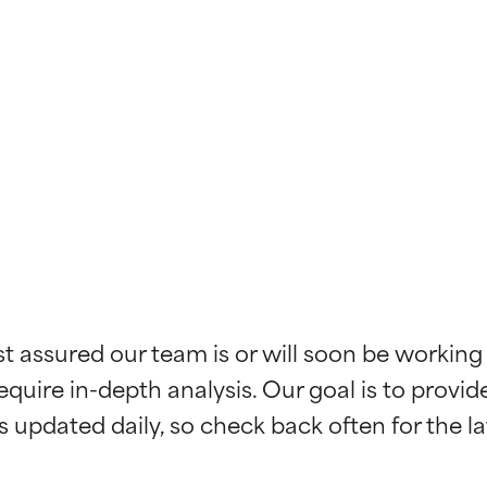
st assured our team is or will soon be working
kładników
kładników
equire in-depth analysis. Our goal is to provi
potwierdzone przez niezależne badania. Wyjątkowy składnik akt
potwierdzone przez niezależne badania. Wyjątkowy składnik akt
większości typów skóry i problemów skórnych.
większości typów skóry i problemów skórnych.