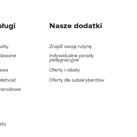
sługi
Nasze dodatki
ukty
Znajdź swoją rutynę
adawane
Indywidualne porady
pielęgnacyjne
tawa
Oferty i rabaty
płatność
Oferty dla subskrybentów
ynarodowe
aży