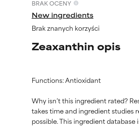
BRAK OCENY
New ingredients
Brak znanych korzyści
Zeaxanthin opis
Functions: Antioxidant

Why isn’t this ingredient rated? Re
Oceny s
Oceny s
takes time and ingredient studies r
BEST
BEST
Udowodnione i 
Udowodnione i 
odpowiedni dla 
odpowiedni dla 