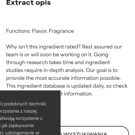
Extract opis
Functions: Flavor, Fragrance

Why isn’t this ingredient rated? Rest assured our 
team is or will soon be working on it. Going 
through research takes time and ingredient 
studies require in-depth analysis. Our goal is to 
provide the most accurate information possible. 
Oceny składników
Oceny składników
This ingredient database is updated daily, so check 
BEST
BEST
i podobnych technik),
rzystania z naszej
Udowodnione i potwierdzone
Udowodnione i potwierdzone
przez niezależne badania.
przez niezależne badania.
żliwiają korzystanie z
Wyjątkowy składnik aktywny
Wyjątkowy składnik aktywny
h jak zapisywanie
odpowiedni dla większości
odpowiedni dla większości
e), udostępnianie w
POWRÓT DO WYSZUKIWANIA