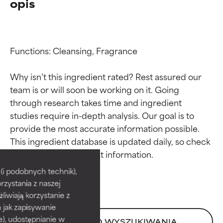
opis
Functions: Cleansing, Fragrance

Why isn’t this ingredient rated? Rest assured our 
team is or will soon be working on it. Going 
through research takes time and ingredient 
studies require in-depth analysis. Our goal is to 
provide the most accurate information possible. 
Oceny składników
Oceny składników
This ingredient database is updated daily, so check 
BEST
BEST
i podobnych technik),
rzystania z naszej
Udowodnione i potwierdzone
Udowodnione i potwierdzone
przez niezależne badania.
przez niezależne badania.
żliwiają korzystanie z
Wyjątkowy składnik aktywny
Wyjątkowy składnik aktywny
h jak zapisywanie
odpowiedni dla większości
odpowiedni dla większości
e), udostępnianie w
POWRÓT DO WYSZUKIWANIA