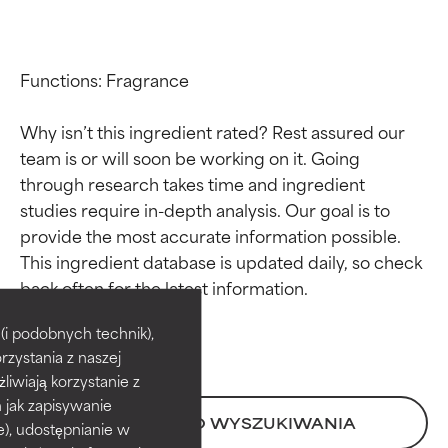
Functions: Fragrance

Why isn’t this ingredient rated? Rest assured our 
team is or will soon be working on it. Going 
through research takes time and ingredient 
studies require in-depth analysis. Our goal is to 
provide the most accurate information possible. 
This ingredient database is updated daily, so check 
Oceny składników
Oceny składników
BEST
BEST
i podobnych technik),
rzystania z naszej
Udowodnione i potwierdzone
Udowodnione i potwierdzone
przez niezależne badania.
przez niezależne badania.
żliwiają korzystanie z
Wyjątkowy składnik aktywny
Wyjątkowy składnik aktywny
h jak zapisywanie
odpowiedni dla większości
odpowiedni dla większości
POWRÓT DO WYSZUKIWANIA
e), udostępnianie w
typów skóry i problemów
typów skóry i problemów