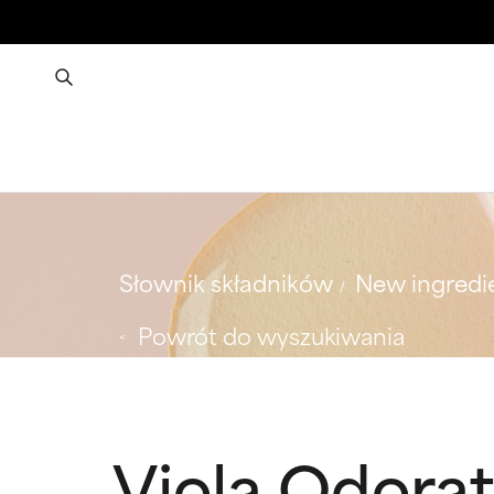
Słownik składników
New ingredi
Powrót do wyszukiwania
Viola Odorat