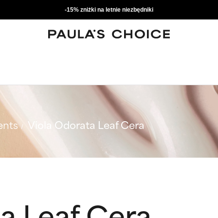
-15% zniżki na letnie niezbędniki
ents
Viola Odorata Leaf Cera
a Leaf Cera