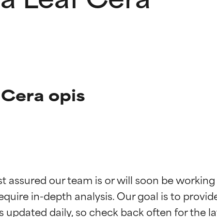
 Cera opis
kładników
kładników
st assured our team is or will soon be working
equire in-depth analysis. Our goal is to provi
potwierdzone przez niezależne badania. Wyjątkowy składnik akt
potwierdzone przez niezależne badania. Wyjątkowy składnik akt