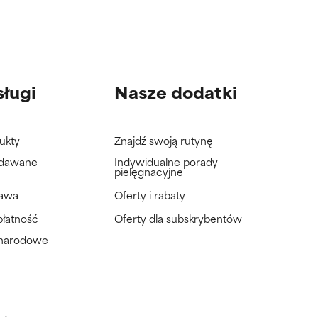
wać badań na
wać badań na
sługi
Nasze dodatki
ukty
Znajdź swoją rutynę
adawane
Indywidualne porady
pielęgnacyjne
tawa
Oferty i rabaty
płatność
Oferty dla subskrybentów
ynarodowe