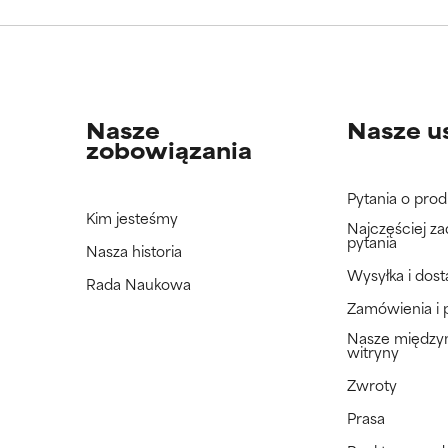
jeszcze tego składnika, ponieważ nie mieliśmy okazji przeanalizo
jeszcze tego składnika, ponieważ nie mieliśmy okazji przeanalizo
Nasze
Nasze u
zobowiązania
Pytania o prod
Kim jesteśmy
Najczęściej z
pytania
Nasza historia
Wysyłka i dos
Rada Naukowa
Zamówienia i 
Nasze międz
witryny
Zwroty
Prasa