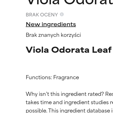
BRAK OCENY
New ingredients
Brak znanych korzyści
Viola Odorata Leaf
Functions: Fragrance

Oceny s
Oceny s
Why isn’t this ingredient rated? Re
takes time and ingredient studies r
BEST
BEST
Udowodnione i 
Udowodnione i 