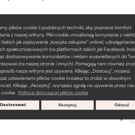
większości typów skóry i problemów skórnych.
większości typów skóry i problemów skórnych.
my plików cookie (i podobnych technik), aby poprawić komfort
prawy tekstury, stabilności lub penetracji formuły.
prawy tekstury, stabilności lub penetracji formuły.
tania z naszej witryny. Pliki cookie umożliwiają korzystanie z niek
POWRÓT DO WYSZUKIWANIA
i (takich jak zapisywanie „koszyka zakupów” online), udostępniani
ch społecznościowych (na platformach takich jak Facebook, Ins
rażnia, ale może mieć problemy estetyczne, stabilności lub inne, 
rażnia, ale może mieć problemy estetyczne, stabilności lub inne, 
 oraz dostosowywanie komunikatów i reklam wyświetlanych do Tw
o użyteczność.
o użyteczność.
resowań (na naszej stronie i innych). Pomagają nam również zro
 sposób nasza witryna jest używana. Klikając „Dostosuj”, możesz
s used to assess ingredients in this dictionary. Regulations regar
dzać ustawieniami plików cookie (możesz to zrobić w dowolnym
podobieństwo podrażnienia. Ryzyko wzrasta w połączeniu z inny
podobieństwo podrażnienia. Ryzyko wzrasta w połączeniu z inny
ie). Klikając „Akceptuj”, wyrażasz zgodę na używanie przez nas
mi składnikami.
mi składnikami.
 cookie.
Polityce dotyczącej plików cookie
Dostosować
Akceptuj
Odrzuć
sz się, aby otrzymywać wyjątkowe
podrażnienie, stan zapalny, suchość itp. Może przynosić korz
podrażnienie, stan zapalny, suchość itp. Może przynosić korz
oferty.
ktach, ale ogólnie udowodniono, że wyrządza więcej szkody niż 
ktach, ale ogólnie udowodniono, że wyrządza więcej szkody niż 
NY
NY