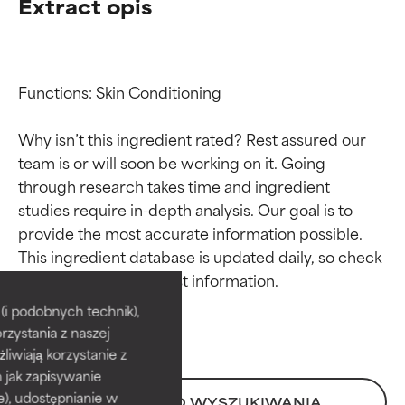
Extract opis
Functions: Skin Conditioning

Why isn’t this ingredient rated? Rest assured our 
team is or will soon be working on it. Going 
through research takes time and ingredient 
studies require in-depth analysis. Our goal is to 
provide the most accurate information possible. 
Oceny składników
Oceny składników
This ingredient database is updated daily, so check 
BEST
BEST
i podobnych technik),
rzystania z naszej
Udowodnione i potwierdzone
Udowodnione i potwierdzone
przez niezależne badania.
przez niezależne badania.
żliwiają korzystanie z
Wyjątkowy składnik aktywny
Wyjątkowy składnik aktywny
h jak zapisywanie
odpowiedni dla większości
odpowiedni dla większości
e), udostępnianie w
POWRÓT DO WYSZUKIWANIA