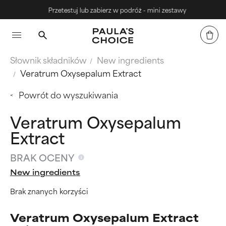
Przetestuj lub zabierz w podróż - mini zestawy
Słownik składników
New ingredients
Veratrum Oxysepalum Extract
Powrót do wyszukiwania
Veratrum Oxysepalum
Extract
BRAK OCENY
New ingredients
Brak znanych korzyści
Veratrum Oxysepalum Extract