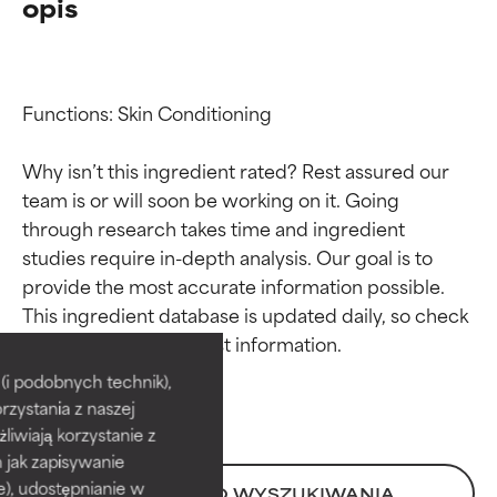
opis
Functions: Skin Conditioning

Why isn’t this ingredient rated? Rest assured our 
team is or will soon be working on it. Going 
through research takes time and ingredient 
studies require in-depth analysis. Our goal is to 
provide the most accurate information possible. 
Oceny składników
Oceny składników
This ingredient database is updated daily, so check 
BEST
BEST
i podobnych technik),
rzystania z naszej
Udowodnione i potwierdzone
Udowodnione i potwierdzone
przez niezależne badania.
przez niezależne badania.
żliwiają korzystanie z
Wyjątkowy składnik aktywny
Wyjątkowy składnik aktywny
h jak zapisywanie
odpowiedni dla większości
odpowiedni dla większości
e), udostępnianie w
POWRÓT DO WYSZUKIWANIA