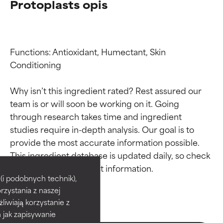
Protoplasts opis
Functions: Antioxidant, Humectant, Skin 
Conditioning

Why isn’t this ingredient rated? Rest assured our 
team is or will soon be working on it. Going 
through research takes time and ingredient 
studies require in-depth analysis. Our goal is to 
provide the most accurate information possible. 
Oceny składników
Oceny składników
This ingredient database is updated daily, so check 
BEST
BEST
i podobnych technik),
rzystania z naszej
Udowodnione i potwierdzone
Udowodnione i potwierdzone
przez niezależne badania.
przez niezależne badania.
żliwiają korzystanie z
Wyjątkowy składnik aktywny
Wyjątkowy składnik aktywny
h jak zapisywanie
odpowiedni dla większości
odpowiedni dla większości