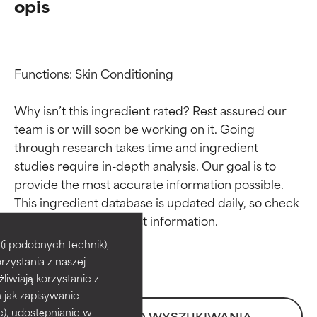
opis
Functions: Skin Conditioning

Why isn’t this ingredient rated? Rest assured our 
team is or will soon be working on it. Going 
through research takes time and ingredient 
studies require in-depth analysis. Our goal is to 
provide the most accurate information possible. 
Oceny składników
Oceny składników
This ingredient database is updated daily, so check 
BEST
BEST
i podobnych technik),
rzystania z naszej
Udowodnione i potwierdzone
Udowodnione i potwierdzone
przez niezależne badania.
przez niezależne badania.
żliwiają korzystanie z
Wyjątkowy składnik aktywny
Wyjątkowy składnik aktywny
h jak zapisywanie
odpowiedni dla większości
odpowiedni dla większości
e), udostępnianie w
POWRÓT DO WYSZUKIWANIA