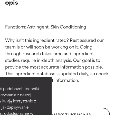
opis
Functions: Astringent, Skin Conditioning

Why isn’t this ingredient rated? Rest assured our 
team is or will soon be working on it. Going 
through research takes time and ingredient 
studies require in-depth analysis. Our goal is to 
provide the most accurate information possible. 
Oceny składników
Oceny składników
This ingredient database is updated daily, so check 
BEST
BEST
i podobnych technik),
rzystania z naszej
Udowodnione i potwierdzone
Udowodnione i potwierdzone
przez niezależne badania.
przez niezależne badania.
żliwiają korzystanie z
Wyjątkowy składnik aktywny
Wyjątkowy składnik aktywny
h jak zapisywanie
odpowiedni dla większości
odpowiedni dla większości
e), udostępnianie w
POWRÓT DO WYSZUKIWANIA