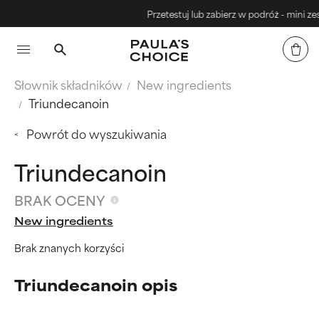
Przetestuj lub zabierz w podróż - mini zesta
Słownik składników
New ingredients
Triundecanoin
Powrót do wyszukiwania
Triundecanoin
BRAK OCENY
New ingredients
Brak znanych korzyści
Triundecanoin opis