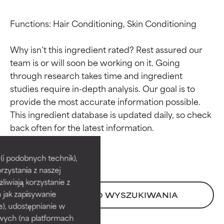
Functions: Hair Conditioning, Skin Conditioning

Why isn’t this ingredient rated? Rest assured our 
team is or will soon be working on it. Going 
through research takes time and ingredient 
studies require in-depth analysis. Our goal is to 
provide the most accurate information possible. 
This ingredient database is updated daily, so check 
Oceny składników
Oceny składników
BEST
BEST
i podobnych technik),
rzystania z naszej
Udowodnione i potwierdzone
Udowodnione i potwierdzone
przez niezależne badania.
przez niezależne badania.
żliwiają korzystanie z
Wyjątkowy składnik aktywny
Wyjątkowy składnik aktywny
h jak zapisywanie
POWRÓT DO WYSZUKIWANIA
odpowiedni dla większości
odpowiedni dla większości
e), udostępnianie w
typów skóry i problemów
typów skóry i problemów
wych (na platformach
skórnych.
skórnych.