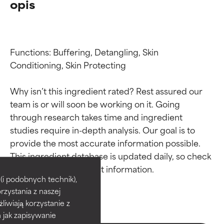
opis
Functions: Buffering, Detangling, Skin 
Conditioning, Skin Protecting

Why isn’t this ingredient rated? Rest assured our 
team is or will soon be working on it. Going 
through research takes time and ingredient 
studies require in-depth analysis. Our goal is to 
provide the most accurate information possible. 
Oceny składników
Oceny składników
This ingredient database is updated daily, so check 
BEST
BEST
i podobnych technik),
rzystania z naszej
Udowodnione i potwierdzone
Udowodnione i potwierdzone
przez niezależne badania.
przez niezależne badania.
żliwiają korzystanie z
Wyjątkowy składnik aktywny
Wyjątkowy składnik aktywny
h jak zapisywanie
odpowiedni dla większości
odpowiedni dla większości