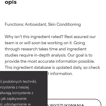
opis
Functions: Antioxidant, Skin Conditioning

Why isn’t this ingredient rated? Rest assured our 
team is or will soon be working on it. Going 
through research takes time and ingredient 
studies require in-depth analysis. Our goal is to 
provide the most accurate information possible. 
Oceny składników
Oceny składników
This ingredient database is updated daily, so check 
BEST
BEST
i podobnych technik),
rzystania z naszej
Udowodnione i potwierdzone
Udowodnione i potwierdzone
przez niezależne badania.
przez niezależne badania.
żliwiają korzystanie z
Wyjątkowy składnik aktywny
Wyjątkowy składnik aktywny
h jak zapisywanie
odpowiedni dla większości
odpowiedni dla większości
e), udostępnianie w
POWRÓT DO WYSZUKIWANIA