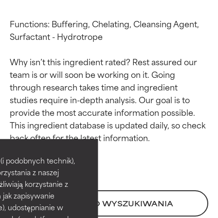
Functions: Buffering, Chelating, Cleansing Agent, 
Surfactant - Hydrotrope

Why isn’t this ingredient rated? Rest assured our 
team is or will soon be working on it. Going 
through research takes time and ingredient 
studies require in-depth analysis. Our goal is to 
provide the most accurate information possible. 
This ingredient database is updated daily, so check 
Oceny składników
Oceny składników
BEST
BEST
i podobnych technik),
rzystania z naszej
Udowodnione i potwierdzone
Udowodnione i potwierdzone
przez niezależne badania.
przez niezależne badania.
żliwiają korzystanie z
Wyjątkowy składnik aktywny
Wyjątkowy składnik aktywny
h jak zapisywanie
POWRÓT DO WYSZUKIWANIA
odpowiedni dla większości
odpowiedni dla większości
e), udostępnianie w
typów skóry i problemów
typów skóry i problemów