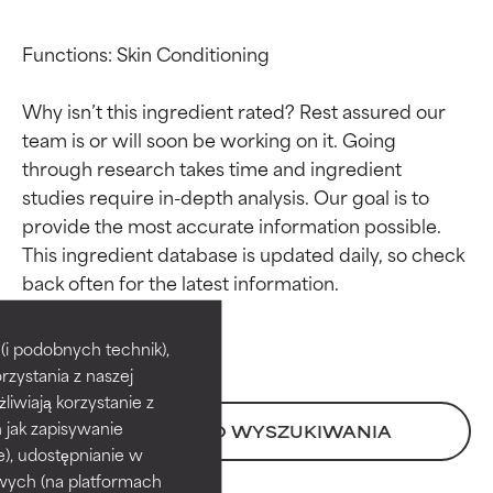
Functions: Skin Conditioning

Why isn’t this ingredient rated? Rest assured our 
team is or will soon be working on it. Going 
through research takes time and ingredient 
studies require in-depth analysis. Our goal is to 
provide the most accurate information possible. 
This ingredient database is updated daily, so check 
Oceny składników
Oceny składników
BEST
BEST
i podobnych technik),
rzystania z naszej
Udowodnione i potwierdzone
Udowodnione i potwierdzone
przez niezależne badania.
przez niezależne badania.
żliwiają korzystanie z
Wyjątkowy składnik aktywny
Wyjątkowy składnik aktywny
h jak zapisywanie
POWRÓT DO WYSZUKIWANIA
odpowiedni dla większości
odpowiedni dla większości
e), udostępnianie w
typów skóry i problemów
typów skóry i problemów
wych (na platformach
skórnych.
skórnych.