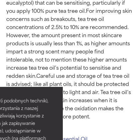
eucalyptol) that can be sensitising, particularly if 
you apply 100% pure tea tree oil.For improving skin 
concerns such as breakouts, tea tree oil 
concentrations of 2.5% to 10% are recommended. 
However, the amount present in most skincare 
products is usually less than 1%, as higher amounts 
impart a strong scent many people find 
intolerable, not to mention these higher amounts 
increase tea tree oil’s potential to sensitise and 
redden skin.Careful use and storage of tea tree oil 
Oceny składników
Oceny składników
is advised; like all plant oils, it should be protected 
from routine exposure to light and air. Tea tree oil’s 
potential to sensitise skin increases when it is 
BEST
BEST
i podobnych technik),
exposed to air because the oxidation makes the 
rzystania z naszej
Udowodnione i potwierdzone
Udowodnione i potwierdzone
przez niezależne badania.
przez niezależne badania.
żliwiają korzystanie z
Wyjątkowy składnik aktywny
Wyjątkowy składnik aktywny
h jak zapisywanie
odpowiedni dla większości
odpowiedni dla większości
e), udostępnianie w
typów skóry i problemów
typów skóry i problemów
Powiązane składniki:
Essential Oil
wych (na platformach