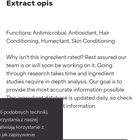
Extract opis
Functions: Antimicrobial, Antioxidant, Hair 
Conditioning, Humectant, Skin Conditioning

Why isn’t this ingredient rated? Rest assured our 
team is or will soon be working on it. Going 
through research takes time and ingredient 
studies require in-depth analysis. Our goal is to 
provide the most accurate information possible. 
Oceny składników
Oceny składników
This ingredient database is updated daily, so check 
BEST
BEST
i podobnych technik),
rzystania z naszej
Udowodnione i potwierdzone
Udowodnione i potwierdzone
przez niezależne badania.
przez niezależne badania.
żliwiają korzystanie z
Wyjątkowy składnik aktywny
Wyjątkowy składnik aktywny
h jak zapisywanie
odpowiedni dla większości
odpowiedni dla większości