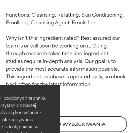
Functions: Cleansing, Refatting, Skin Conditioning, 
Emollient, Cleansing Agent, Emulsifier

Why isn’t this ingredient rated? Rest assured our 
team is or will soon be working on it. Going 
through research takes time and ingredient 
studies require in-depth analysis. Our goal is to 
provide the most accurate information possible. 
This ingredient database is updated daily, so check 
Oceny składników
Oceny składników
BEST
BEST
i podobnych technik),
rzystania z naszej
Udowodnione i potwierdzone
Udowodnione i potwierdzone
przez niezależne badania.
przez niezależne badania.
żliwiają korzystanie z
Wyjątkowy składnik aktywny
Wyjątkowy składnik aktywny
h jak zapisywanie
POWRÓT DO WYSZUKIWANIA
odpowiedni dla większości
odpowiedni dla większości
e), udostępnianie w
typów skóry i problemów
typów skóry i problemów