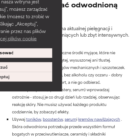
 nasza witryna jest
Jak pielęgnować odwodnioną
suj”, możesz zarządzać
skórę?
kie (możesz to zrobić w
kając „Akceptuj”,
Najważniejszy krok to ocena aktualnej pielęgnacji i
anie przez nas plików
eliminacja produktów drażniących lub zbyt intensywnych.
cej plików cookie
Oto podstawowe zasady:
Wybieraj łagodne, ale skuteczne środki myjące, które nie
sować
pozostawiają skóry ściągniętej, wysuszonej ani tłustej.
Unikaj agresywnych peelingów mechanicznych i szczoteczek.
zuć
Sięgaj po toniki nawilżające, bez alkoholu czy oczaru - dobry
ptuj
tonik ma przywracać komfort, a nie go odbierać.
Produkty aktywne (np. boostery, serum) wprowadzaj
ostrożnie - stosuj je co drugi dzień lub rzadziej, obserwując
reakcję skóry. Nie musisz używać każdego produktu
codziennie, by zobaczyć efekty.
Używaj
toników
,
boosterów
,
serum
i
kremów nawilżających
.
Skóra odwodniona potrzebuje przede wszystkim formuł
bogatych w przeciwutleniacze, ceramidy i składniki