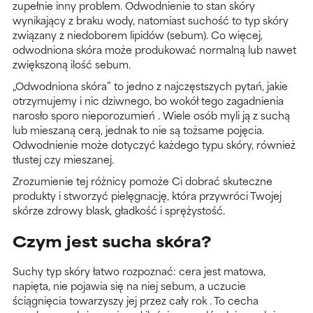
zupełnie inny problem. Odwodnienie to stan skóry
wynikający z braku wody, natomiast suchość to typ skóry
związany z niedoborem lipidów (sebum). Co więcej,
odwodniona skóra może produkować normalną lub nawet
zwiększoną ilość sebum.
„Odwodniona skóra” to jedno z najczęstszych pytań, jakie
otrzymujemy i nic dziwnego, bo wokół tego zagadnienia
narosło sporo nieporozumień . Wiele osób myli ją z suchą
lub mieszaną cerą, jednak to nie są tożsame pojęcia.
Odwodnienie może dotyczyć każdego typu skóry, również
tłustej czy mieszanej.
Zrozumienie tej różnicy pomoże Ci dobrać skuteczne
produkty i stworzyć pielęgnację, która przywróci Twojej
skórze zdrowy blask, gładkość i sprężystość.
Czym jest sucha skóra?
Suchy typ skóry łatwo rozpoznać: cera jest matowa,
napięta, nie pojawia się na niej sebum, a uczucie
ściągnięcia towarzyszy jej przez cały rok . To cecha