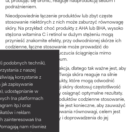
ta, próbując się bronić, reaguje nadprodukcją sebum i
podrażnieniem.
Nieodpowiednie łączenie produktów lub zbyt częste
stosowanie niektórych z nich może zaburzyć równowagę
skóry. Na przykład: choć produkty z AHA lub BHA, wysoko
stężona witamina C i retinol w dużym stężeniu mogą
przynieść znakomite efekty, przy odwodnionej skórze ich
codzienne, łączne stosowanie może prowadzić do
przesuszonego wyglądu i uczucia ściągnięcia mimo
widocznego nadmiaru sebum.
i podobnych technik),
To bardzo indywidualna reakcja, dlatego tak ważne jest, aby
rzystania z naszej
uważnie obserwować, jak Twoja skóra reaguje na silnie
żliwiają korzystanie z
działające, skuteczne produkty, które mogą odwodnić
h jak zapisywanie
skórę. Na podstawie reakcji skóry dostosuj częstotliwość
e), udostępnianie w
stosowania produktów, aby osiągnąć optymalne rezultaty.
wych (na platformach
W przypadku tego typu produktów codzienne stosowanie,
agram itp.) oraz
raz lub dwa razy dziennie nie jest konieczne, aby zauważyć
poprawę. To kwestia zachowania równowagi, celem jest
katów i reklam
unikanie przeciążenia skóry i doprowadzenia do jej
h zainteresowań (na
podrażnienia.
). Pomagają nam również