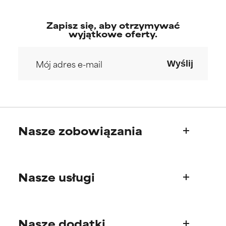
Zapisz się, aby otrzymywać
wyjątkowe oferty.
Wyślij
Nasze zobowiązania
Kim jesteśmy
Nasze usługi
Nasza historia
Rada Naukowa
Pytania o produkty
Nasze dodatki
Najczęściej zadawane pytania