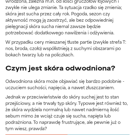
wrodzona, zależna m.in. od ilości gruczołów łojowych i
zwykle nie ulega zmianie. Ta sytuacja rzadko się zmienia;
skóra jest sucha przez cały rok. Pogoda, sezon czy
aktywność mogą ją zaostrzyć, ale bez odpowiedniej
pielęgnacji skóra sucha niemal zawsze będzie
potrzebować dodatkowego nawilżenia i odżywienia.
W przypadku cery mieszanej tłuste partie (zwykle strefa T:
nos, broda, czoło) współistnieją z suchymi obszarami po
bokach twarzy lub na policzkach.
Czym jest skóra odwodniona?
Odwodniona skóra może objawiać się bardzo podobnie -
uczuciem suchości, napięcia, a nawet złuszczaniem.
Jednak w przeciwieństwie do skóry suchej jest to stan
przejściowy, a nie trwały typ skóry. Typowe jest również to,
że skóra wydziela normalną lub nawet nadmierną ilość
sebum mimo że wciąż czuje się sucha, napięta lub
podrażniona. To naprawdę frustrujące, ale pewnie już o
tym wiesz, prawda?