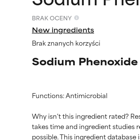
BRAK OCENY
New ingredients
Brak znanych korzyści
Sodium Phenoxide 
Functions: Antimicrobial

Oceny s
Oceny s
Why isn’t this ingredient rated? Re
takes time and ingredient studies r
BEST
BEST
Udowodnione i 
Udowodnione i 