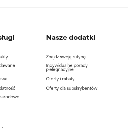
wać badań na
wać badań na
sługi
Nasze dodatki
ukty
Znajdź swoją rutynę
adawane
Indywidualne porady
pielęgnacyjne
tawa
Oferty i rabaty
płatność
Oferty dla subskrybentów
ynarodowe