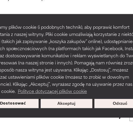
większości typów skóry i problemów skórnych.
większości typów skóry i problemów skórnych.
my plików cookie (i podobnych technik), aby poprawić komfort
prawy tekstury, stabilności lub penetracji formuły.
prawy tekstury, stabilności lub penetracji formuły.
tania z naszej witryny. Pliki cookie umożliwiają korzystanie z niek
POWRÓT DO WYSZUKIWANIA
i (takich jak zapisywanie „koszyka zakupów” online), udostępniani
ch społecznościowych (na platformach takich jak Facebook, Ins
rażnia, ale może mieć problemy estetyczne, stabilności lub inne, 
rażnia, ale może mieć problemy estetyczne, stabilności lub inne, 
 oraz dostosowywanie komunikatów i reklam wyświetlanych do Tw
o użyteczność.
o użyteczność.
resowań (na naszej stronie i innych). Pomagają nam również zro
 sposób nasza witryna jest używana. Klikając „Dostosuj”, możesz
s used to assess ingredients in this dictionary. Regulations regar
dzać ustawieniami plików cookie (możesz to zrobić w dowolnym
podobieństwo podrażnienia. Ryzyko wzrasta w połączeniu z inny
podobieństwo podrażnienia. Ryzyko wzrasta w połączeniu z inny
ie). Klikając „Akceptuj”, wyrażasz zgodę na używanie przez nas
mi składnikami.
mi składnikami.
 cookie.
Polityce dotyczącej plików cookie
Dostosować
Akceptuj
Odrzuć
sz się, aby otrzymywać wyjątkowe
podrażnienie, stan zapalny, suchość itp. Może przynosić korz
podrażnienie, stan zapalny, suchość itp. Może przynosić korz
oferty.
ktach, ale ogólnie udowodniono, że wyrządza więcej szkody niż 
ktach, ale ogólnie udowodniono, że wyrządza więcej szkody niż 
NY
NY