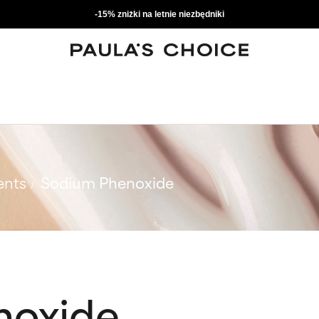
-15% zniżki na letnie niezbędniki
ents
Sodium Phenoxide
noxide