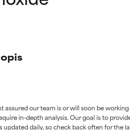
opis
kładników
kładników
st assured our team is or will soon be working
equire in-depth analysis. Our goal is to provi
potwierdzone przez niezależne badania. Wyjątkowy składnik akt
potwierdzone przez niezależne badania. Wyjątkowy składnik akt