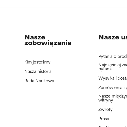
jeszcze tego składnika, ponieważ nie mieliśmy okazji przeanalizo
jeszcze tego składnika, ponieważ nie mieliśmy okazji przeanalizo
Nasze
Nasze u
zobowiązania
Pytania o prod
Kim jesteśmy
Najczęściej z
pytania
Nasza historia
Wysyłka i dos
Rada Naukowa
Zamówienia i 
Nasze międz
witryny
Zwroty
Prasa