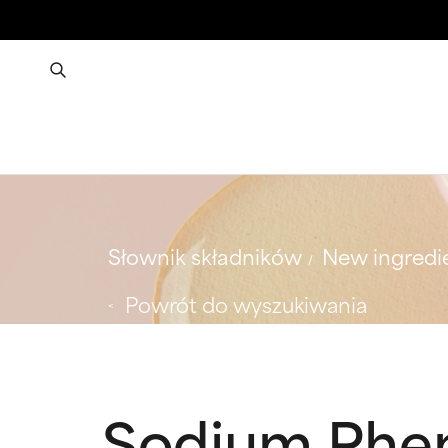
Słownik składników
New ingredi
Powrót do wyszukiwania
Sodium Phe