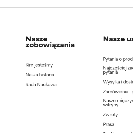
jeszcze tego składnika, ponieważ nie mieliśmy okazji przeanalizo
jeszcze tego składnika, ponieważ nie mieliśmy okazji przeanalizo
Nasze
Nasze u
zobowiązania
Pytania o prod
Kim jesteśmy
Najczęściej z
pytania
Nasza historia
Wysyłka i dos
Rada Naukowa
Zamówienia i 
Nasze międz
witryny
Zwroty
Prasa