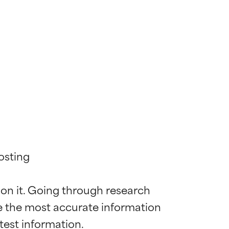
sting

 on it. Going through research 
de the most accurate information 
ywny
ywny