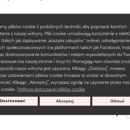
większości typów skóry i problemów skórnych.
większości typów skóry i problemów skórnych.
my plików cookie (i podobnych technik), aby poprawić komfort
prawy tekstury, stabilności lub penetracji formuły.
prawy tekstury, stabilności lub penetracji formuły.
tania z naszej witryny. Pliki cookie umożliwiają korzystanie z niek
POWRÓT DO WYSZUKIWANIA
i (takich jak zapisywanie „koszyka zakupów” online), udostępniani
ch społecznościowych (na platformach takich jak Facebook, Ins
rażnia, ale może mieć problemy estetyczne, stabilności lub inne, 
rażnia, ale może mieć problemy estetyczne, stabilności lub inne, 
 oraz dostosowywanie komunikatów i reklam wyświetlanych do Tw
o użyteczność.
o użyteczność.
resowań (na naszej stronie i innych). Pomagają nam również zro
 sposób nasza witryna jest używana. Klikając „Dostosuj”, możesz
s used to assess ingredients in this dictionary. Regulations regar
dzać ustawieniami plików cookie (możesz to zrobić w dowolnym
podobieństwo podrażnienia. Ryzyko wzrasta w połączeniu z inny
podobieństwo podrażnienia. Ryzyko wzrasta w połączeniu z inny
ie). Klikając „Akceptuj”, wyrażasz zgodę na używanie przez nas
mi składnikami.
mi składnikami.
 cookie.
Polityce dotyczącej plików cookie
Dostosować
Akceptuj
Odrzuć
sz się, aby otrzymywać wyjątkowe
podrażnienie, stan zapalny, suchość itp. Może przynosić korz
podrażnienie, stan zapalny, suchość itp. Może przynosić korz
oferty.
ktach, ale ogólnie udowodniono, że wyrządza więcej szkody niż 
ktach, ale ogólnie udowodniono, że wyrządza więcej szkody niż 
NY
NY