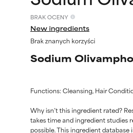
BRAK OCENY
New ingredients
Brak znanych korzyści
Sodium Olivampho
Functions: Cleansing, Hair Conditi
Oceny s
Oceny s
Why isn’t this ingredient rated? Re
takes time and ingredient studies r
BEST
BEST
Udowodnione i 
Udowodnione i 