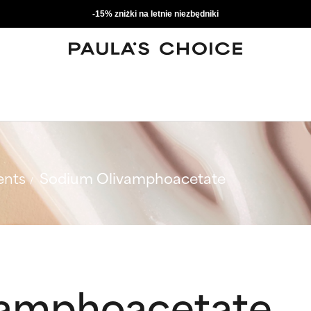
-15% zniżki na letnie niezbędniki
ents
Sodium Olivamphoacetate
vamphoacetate