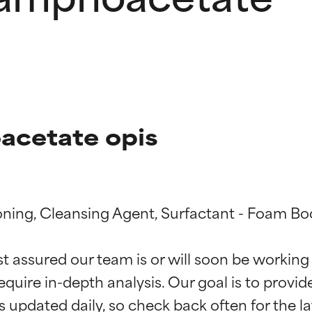
acetate opis
oning, Cleansing Agent, Surfactant - Foam Boo
kładników
kładników
st assured our team is or will soon be working
equire in-depth analysis. Our goal is to provi
potwierdzone przez niezależne badania. Wyjątkowy składnik akt
potwierdzone przez niezależne badania. Wyjątkowy składnik akt