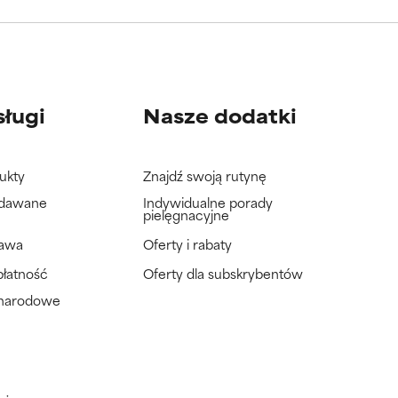
wać badań na
wać badań na
sługi
Nasze dodatki
ukty
Znajdź swoją rutynę
adawane
Indywidualne porady
pielęgnacyjne
tawa
Oferty i rabaty
płatność
Oferty dla subskrybentów
ynarodowe