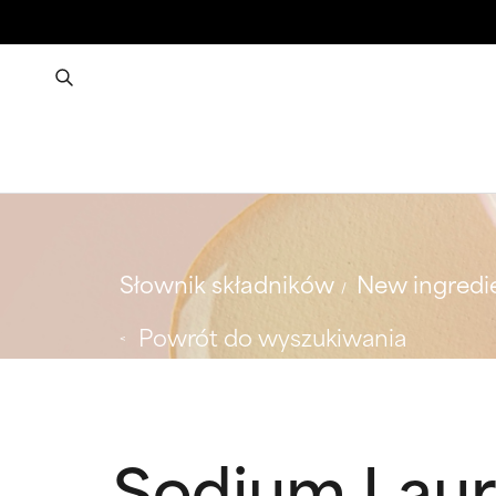
Słownik składników
New ingredi
Powrót do wyszukiwania
Sodium Laur