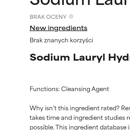
BRAK OCENY
New ingredients
Brak znanych korzyści
Sodium Lauryl Hyd
Functions: Cleansing Agent

Oceny s
Oceny s
Why isn’t this ingredient rated? Re
takes time and ingredient studies r
BEST
BEST
Udowodnione i 
Udowodnione i 