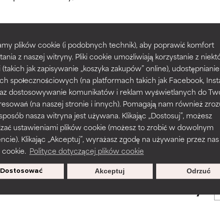
większości typów skóry i problemów skórnych.
większości typów skóry i problemów skórnych.
my plików cookie (i podobnych technik), aby poprawić komfort
prawy tekstury, stabilności lub penetracji formuły.
prawy tekstury, stabilności lub penetracji formuły.
tania z naszej witryny. Pliki cookie umożliwiają korzystanie z niek
POWRÓT DO WYSZUKIWANIA
i (takich jak zapisywanie „koszyka zakupów” online), udostępniani
ch społecznościowych (na platformach takich jak Facebook, Ins
rażnia, ale może mieć problemy estetyczne, stabilności lub inne, 
rażnia, ale może mieć problemy estetyczne, stabilności lub inne, 
 oraz dostosowywanie komunikatów i reklam wyświetlanych do Tw
o użyteczność.
o użyteczność.
resowań (na naszej stronie i innych). Pomagają nam również zro
 sposób nasza witryna jest używana. Klikając „Dostosuj”, możesz
s used to assess ingredients in this dictionary. Regulations regar
dzać ustawieniami plików cookie (możesz to zrobić w dowolnym
podobieństwo podrażnienia. Ryzyko wzrasta w połączeniu z inny
podobieństwo podrażnienia. Ryzyko wzrasta w połączeniu z inny
ie). Klikając „Akceptuj”, wyrażasz zgodę na używanie przez nas
mi składnikami.
mi składnikami.
 cookie.
Polityce dotyczącej plików cookie
Dostosować
Akceptuj
Odrzuć
sz się, aby otrzymywać wyjątkowe
podrażnienie, stan zapalny, suchość itp. Może przynosić korz
podrażnienie, stan zapalny, suchość itp. Może przynosić korz
oferty.
ktach, ale ogólnie udowodniono, że wyrządza więcej szkody niż 
ktach, ale ogólnie udowodniono, że wyrządza więcej szkody niż 
NY
NY