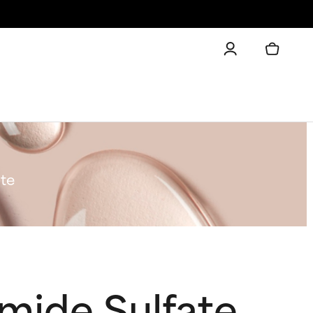
te
mide Sulfate