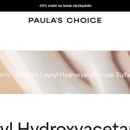
-15% zniżki na letnie niezbędniki
ents
Sodium Lauryl Hydroxyacetamide Sulfa
yl Hydroxyaceta