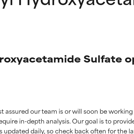
roxyacetamide Sulfate o
kładników
kładników
st assured our team is or will soon be working
equire in-depth analysis. Our goal is to provi
potwierdzone przez niezależne badania. Wyjątkowy składnik akt
potwierdzone przez niezależne badania. Wyjątkowy składnik akt