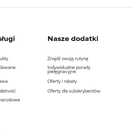
wać badań na
wać badań na
sługi
Nasze dodatki
ukty
Znajdź swoją rutynę
adawane
Indywidualne porady
pielęgnacyjne
tawa
Oferty i rabaty
płatność
Oferty dla subskrybentów
ynarodowe