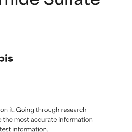
pis
 on it. Going through research 
de the most accurate information 
ywny
ywny