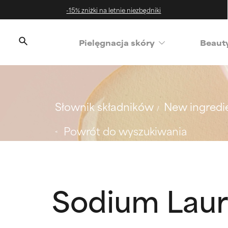
-15% zniżki na letnie niezbędniki
‌Pielęgnacja skóry
Beaut
Słownik składników
New ingredi
Powrót do wyszukiwania
Sodium Laur