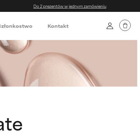
Do 2 prezentów w jednym zamówieniu
złonkostwo
Kontakt
ate