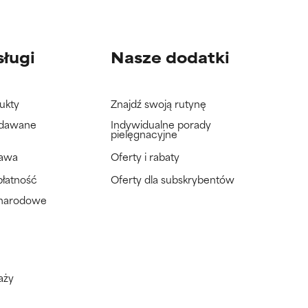
sługi
Nasze dodatki
ukty
Znajdź swoją rutynę
adawane
Indywidualne porady
pielęgnacyjne
tawa
Oferty i rabaty
płatność
Oferty dla subskrybentów
ynarodowe
aży