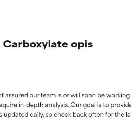
 Carboxylate opis
st assured our team is or will soon be working
kładników
kładników
equire in-depth analysis. Our goal is to provi
potwierdzone przez niezależne badania. Wyjątkowy składnik akt
potwierdzone przez niezależne badania. Wyjątkowy składnik akt
większości typów skóry i problemów skórnych.
większości typów skóry i problemów skórnych.