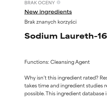
BRAK OCENY
New ingredients
Brak znanych korzyści
Sodium Laureth-16
Functions: Cleansing Agent

Why isn’t this ingredient rated? Re
Oceny s
Oceny s
takes time and ingredient studies r
BEST
BEST
Udowodnione i 
Udowodnione i 
odpowiedni dla 
odpowiedni dla 