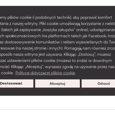
my plików cookie (i podobnych technik), aby poprawić komfort
prawy tekstury, stabilności lub penetracji formuły.
prawy tekstury, stabilności lub penetracji formuły.
POWRÓT DO WYSZUKIWANIA
tania z naszej witryny. Pliki cookie umożliwiają korzystanie z niek
i (takich jak zapisywanie „koszyka zakupów” online), udostępniani
ch społecznościowych (na platformach takich jak Facebook, Ins
rażnia, ale może mieć problemy estetyczne, stabilności lub inne, 
rażnia, ale może mieć problemy estetyczne, stabilności lub inne, 
 oraz dostosowywanie komunikatów i reklam wyświetlanych do Tw
o użyteczność.
o użyteczność.
resowań (na naszej stronie i innych). Pomagają nam również zro
s used to assess ingredients in this dictionary. Regulations regar
 sposób nasza witryna jest używana. Klikając „Dostosuj”, możesz
dzać ustawieniami plików cookie (możesz to zrobić w dowolnym
podobieństwo podrażnienia. Ryzyko wzrasta w połączeniu z inny
podobieństwo podrażnienia. Ryzyko wzrasta w połączeniu z inny
ie). Klikając „Akceptuj”, wyrażasz zgodę na używanie przez nas
mi składnikami.
mi składnikami.
 cookie.
Polityce dotyczącej plików cookie
sz się, aby otrzymywać wyjątkowe
Dostosować
Akceptuj
Odrzuć
oferty.
podrażnienie, stan zapalny, suchość itp. Może przynosić korz
podrażnienie, stan zapalny, suchość itp. Może przynosić korz
ktach, ale ogólnie udowodniono, że wyrządza więcej szkody niż 
ktach, ale ogólnie udowodniono, że wyrządza więcej szkody niż 
NY
NY
jeszcze tego składnika, ponieważ nie mieliśmy okazji przeanalizo
jeszcze tego składnika, ponieważ nie mieliśmy okazji przeanalizo