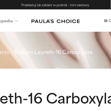
Przetestuj lub zabierz w podróż - mini zestawy
C
ypedia
ents
Sodium Laureth-16 Carboxylate
eth-16 Carboxyl