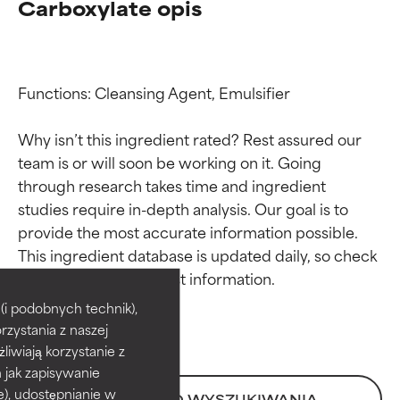
Carboxylate opis
Functions: Cleansing Agent, Emulsifier

Why isn’t this ingredient rated? Rest assured our 
team is or will soon be working on it. Going 
through research takes time and ingredient 
studies require in-depth analysis. Our goal is to 
provide the most accurate information possible. 
Oceny składników
Oceny składników
This ingredient database is updated daily, so check 
BEST
BEST
i podobnych technik),
rzystania z naszej
Udowodnione i potwierdzone
Udowodnione i potwierdzone
przez niezależne badania.
przez niezależne badania.
żliwiają korzystanie z
Wyjątkowy składnik aktywny
Wyjątkowy składnik aktywny
h jak zapisywanie
odpowiedni dla większości
odpowiedni dla większości
e), udostępnianie w
POWRÓT DO WYSZUKIWANIA