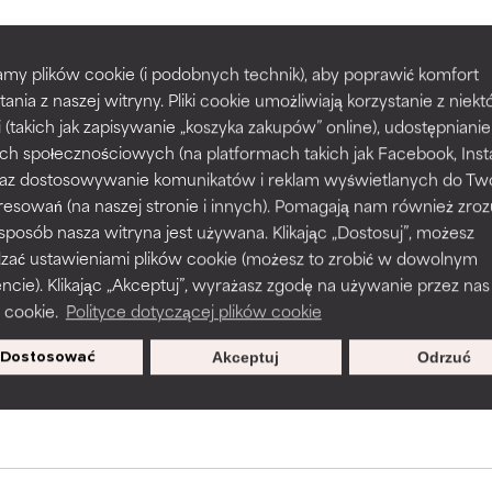
my plików cookie (i podobnych technik), aby poprawić komfort
prawy tekstury, stabilności lub penetracji formuły.
prawy tekstury, stabilności lub penetracji formuły.
POWRÓT DO WYSZUKIWANIA
tania z naszej witryny. Pliki cookie umożliwiają korzystanie z niek
i (takich jak zapisywanie „koszyka zakupów” online), udostępniani
ch społecznościowych (na platformach takich jak Facebook, Ins
rażnia, ale może mieć problemy estetyczne, stabilności lub inne, 
rażnia, ale może mieć problemy estetyczne, stabilności lub inne, 
 oraz dostosowywanie komunikatów i reklam wyświetlanych do Tw
o użyteczność.
o użyteczność.
resowań (na naszej stronie i innych). Pomagają nam również zro
s used to assess ingredients in this dictionary. Regulations regar
 sposób nasza witryna jest używana. Klikając „Dostosuj”, możesz
dzać ustawieniami plików cookie (możesz to zrobić w dowolnym
podobieństwo podrażnienia. Ryzyko wzrasta w połączeniu z inny
podobieństwo podrażnienia. Ryzyko wzrasta w połączeniu z inny
ie). Klikając „Akceptuj”, wyrażasz zgodę na używanie przez nas
mi składnikami.
mi składnikami.
 cookie.
Polityce dotyczącej plików cookie
sz się, aby otrzymywać wyjątkowe
Dostosować
Akceptuj
Odrzuć
oferty.
podrażnienie, stan zapalny, suchość itp. Może przynosić korz
podrażnienie, stan zapalny, suchość itp. Może przynosić korz
ktach, ale ogólnie udowodniono, że wyrządza więcej szkody niż 
ktach, ale ogólnie udowodniono, że wyrządza więcej szkody niż 
NY
NY
jeszcze tego składnika, ponieważ nie mieliśmy okazji przeanalizo
jeszcze tego składnika, ponieważ nie mieliśmy okazji przeanalizo