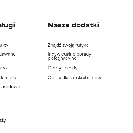
sługi
Nasze dodatki
ukty
Znajdź swoją rutynę
adawane
Indywidualne porady
pielęgnacyjne
tawa
Oferty i rabaty
płatność
Oferty dla subskrybentów
ynarodowe
aży