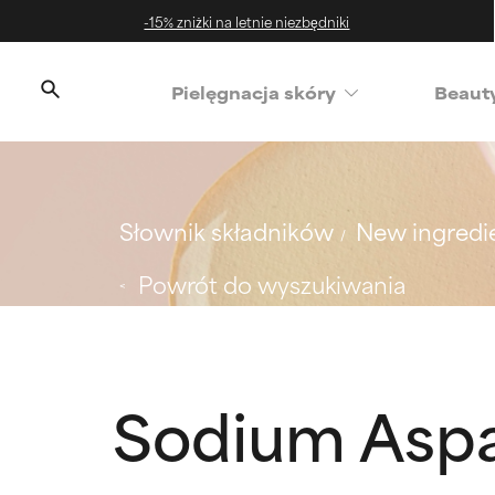
-15% zniżki na letnie niezbędniki
‌Pielęgnacja skóry
Beaut
Słownik składników
New ingredi
Powrót do wyszukiwania
Sodium Aspa