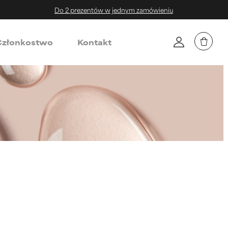
Do 2 prezentów w jednym zamówieniu
złonkostwo
Kontakt