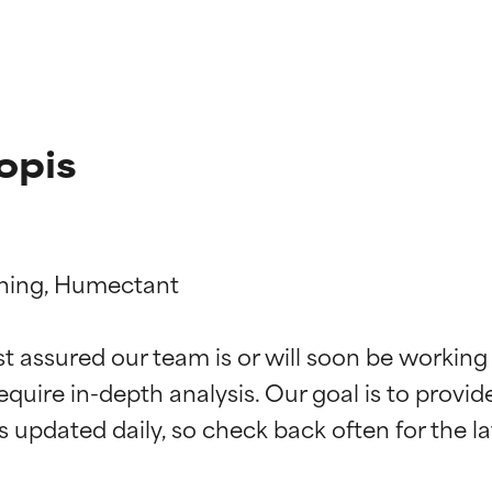
opis
oning, Humectant

st assured our team is or will soon be working
kładników
kładników
equire in-depth analysis. Our goal is to provi
potwierdzone przez niezależne badania. Wyjątkowy składnik akt
potwierdzone przez niezależne badania. Wyjątkowy składnik akt
większości typów skóry i problemów skórnych.
większości typów skóry i problemów skórnych.