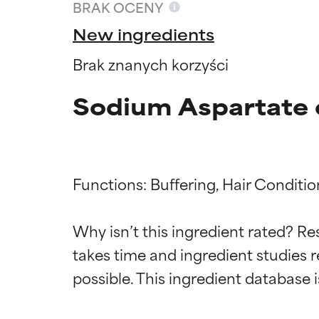
BRAK OCENY
New ingredients
Brak znanych korzyści
Sodium Aspartate 
Functions: Buffering, Hair Conditi
Why isn’t this ingredient rated? Re
Oceny s
Oceny s
takes time and ingredient studies r
BEST
BEST
Udowodnione i 
Udowodnione i 
odpowiedni dla 
odpowiedni dla 