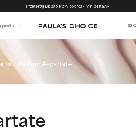
Przetestuj lub zabierz w podróż - mini zestawy
C
ypedia
ents
Sodium Aspartate
rtate