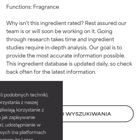
Functions: Fragrance

Why isn’t this ingredient rated? Rest assured our 
team is or will soon be working on it. Going 
through research takes time and ingredient 
studies require in-depth analysis. Our goal is to 
provide the most accurate information possible. 
This ingredient database is updated daily, so check 
Oceny składników
Oceny składników
BEST
BEST
i podobnych technik),
rzystania z naszej
Udowodnione i potwierdzone
Udowodnione i potwierdzone
przez niezależne badania.
przez niezależne badania.
żliwiają korzystanie z
POWRÓT DO WYSZUKIWANIA
Wyjątkowy składnik aktywny
Wyjątkowy składnik aktywny
h jak zapisywanie
odpowiedni dla większości
odpowiedni dla większości
e), udostępnianie w
typów skóry i problemów
typów skóry i problemów
wych (na platformach
skórnych.
skórnych.
agram itp.) oraz