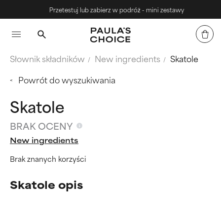
Przetestuj lub zabierz w podróż - mini zestawy
Słownik składników
New ingredients
Skatole
Powrót do wyszukiwania
Skatole
BRAK OCENY
New ingredients
Brak znanych korzyści
Skatole opis