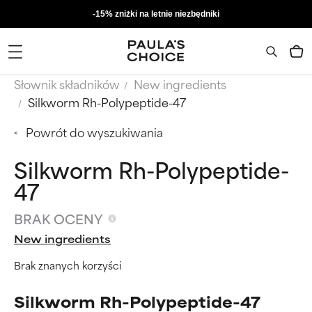
-15% zniżki na letnie niezbędniki
Słownik składników
New ingredients
Silkworm Rh-Polypeptide-47
Powrót do wyszukiwania
Silkworm Rh-Polypeptide-
47
BRAK OCENY
New ingredients
Brak znanych korzyści
Silkworm Rh-Polypeptide-47