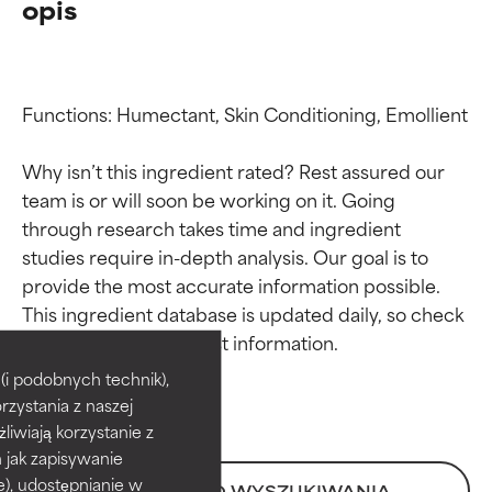
opis
Functions: Humectant, Skin Conditioning, Emollient

Why isn’t this ingredient rated? Rest assured our 
team is or will soon be working on it. Going 
through research takes time and ingredient 
studies require in-depth analysis. Our goal is to 
provide the most accurate information possible. 
Oceny składników
Oceny składników
This ingredient database is updated daily, so check 
BEST
BEST
i podobnych technik),
rzystania z naszej
Udowodnione i potwierdzone
Udowodnione i potwierdzone
przez niezależne badania.
przez niezależne badania.
żliwiają korzystanie z
Wyjątkowy składnik aktywny
Wyjątkowy składnik aktywny
h jak zapisywanie
odpowiedni dla większości
odpowiedni dla większości
e), udostępnianie w
POWRÓT DO WYSZUKIWANIA