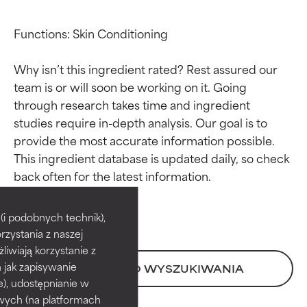
Functions: Skin Conditioning

Why isn’t this ingredient rated? Rest assured our 
team is or will soon be working on it. Going 
through research takes time and ingredient 
studies require in-depth analysis. Our goal is to 
provide the most accurate information possible. 
This ingredient database is updated daily, so check 
Oceny składników
Oceny składników
BEST
BEST
i podobnych technik),
rzystania z naszej
Udowodnione i potwierdzone
Udowodnione i potwierdzone
przez niezależne badania.
przez niezależne badania.
żliwiają korzystanie z
Wyjątkowy składnik aktywny
Wyjątkowy składnik aktywny
h jak zapisywanie
POWRÓT DO WYSZUKIWANIA
odpowiedni dla większości
odpowiedni dla większości
e), udostępnianie w
typów skóry i problemów
typów skóry i problemów
wych (na platformach
skórnych.
skórnych.