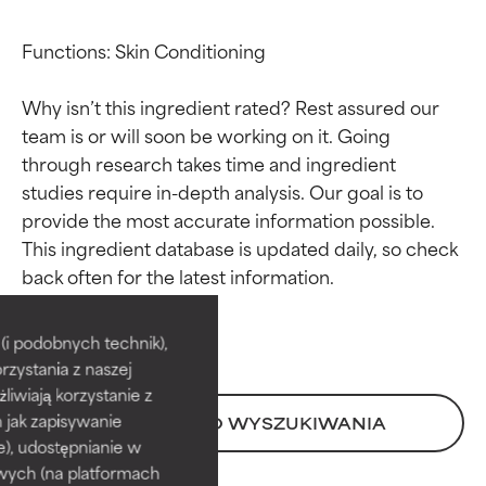
Functions: Skin Conditioning

Why isn’t this ingredient rated? Rest assured our 
team is or will soon be working on it. Going 
through research takes time and ingredient 
studies require in-depth analysis. Our goal is to 
provide the most accurate information possible. 
This ingredient database is updated daily, so check 
Oceny składników
Oceny składników
BEST
BEST
i podobnych technik),
rzystania z naszej
Udowodnione i potwierdzone
Udowodnione i potwierdzone
przez niezależne badania.
przez niezależne badania.
żliwiają korzystanie z
Wyjątkowy składnik aktywny
Wyjątkowy składnik aktywny
h jak zapisywanie
POWRÓT DO WYSZUKIWANIA
odpowiedni dla większości
odpowiedni dla większości
e), udostępnianie w
typów skóry i problemów
typów skóry i problemów
wych (na platformach
skórnych.
skórnych.