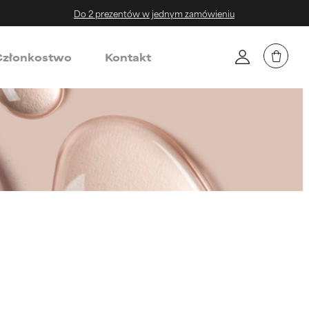
Do 2 prezentów w jednym zamówieniu
złonkostwo
Kontakt