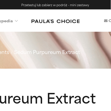
Przetestuj lub zabierz w podróż - mini zestawy
C
ypedia
ents
Sedum Purpureum Extract
ureum Extract