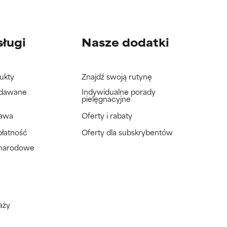
sługi
Nasze dodatki
ukty
Znajdź swoją rutynę
adawane
Indywidualne porady
pielęgnacyjne
tawa
Oferty i rabaty
płatność
Oferty dla subskrybentów
ynarodowe
aży