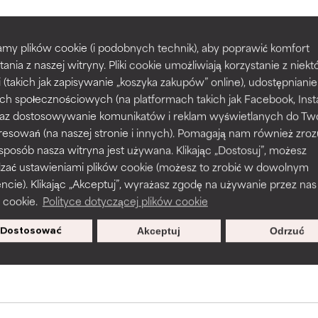
my plików cookie (i podobnych technik), aby poprawić komfort
prawy tekstury, stabilności lub penetracji formuły.
prawy tekstury, stabilności lub penetracji formuły.
POWRÓT DO WYSZUKIWANIA
tania z naszej witryny. Pliki cookie umożliwiają korzystanie z niek
i (takich jak zapisywanie „koszyka zakupów” online), udostępniani
ch społecznościowych (na platformach takich jak Facebook, Ins
rażnia, ale może mieć problemy estetyczne, stabilności lub inne, 
rażnia, ale może mieć problemy estetyczne, stabilności lub inne, 
 oraz dostosowywanie komunikatów i reklam wyświetlanych do Tw
o użyteczność.
o użyteczność.
resowań (na naszej stronie i innych). Pomagają nam również zro
s used to assess ingredients in this dictionary. Regulations regar
 sposób nasza witryna jest używana. Klikając „Dostosuj”, możesz
dzać ustawieniami plików cookie (możesz to zrobić w dowolnym
podobieństwo podrażnienia. Ryzyko wzrasta w połączeniu z inny
podobieństwo podrażnienia. Ryzyko wzrasta w połączeniu z inny
ie). Klikając „Akceptuj”, wyrażasz zgodę na używanie przez nas
mi składnikami.
mi składnikami.
 cookie.
Polityce dotyczącej plików cookie
sz się, aby otrzymywać wyjątkowe
Dostosować
Akceptuj
Odrzuć
oferty.
podrażnienie, stan zapalny, suchość itp. Może przynosić korz
podrażnienie, stan zapalny, suchość itp. Może przynosić korz
ktach, ale ogólnie udowodniono, że wyrządza więcej szkody niż 
ktach, ale ogólnie udowodniono, że wyrządza więcej szkody niż 
NY
NY
jeszcze tego składnika, ponieważ nie mieliśmy okazji przeanalizo
jeszcze tego składnika, ponieważ nie mieliśmy okazji przeanalizo