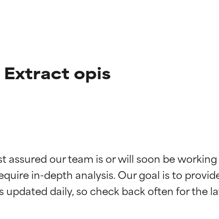
Extract opis
st assured our team is or will soon be working
kładników
kładników
equire in-depth analysis. Our goal is to provi
potwierdzone przez niezależne badania. Wyjątkowy składnik akt
potwierdzone przez niezależne badania. Wyjątkowy składnik akt
większości typów skóry i problemów skórnych.
większości typów skóry i problemów skórnych.