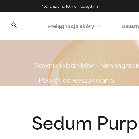
-15% zniżki na letnie niezbędniki
‌Pielęgnacja skóry
Beaut
Słownik składników
New ingredi
Powrót do wyszukiwania
Sedum Purp