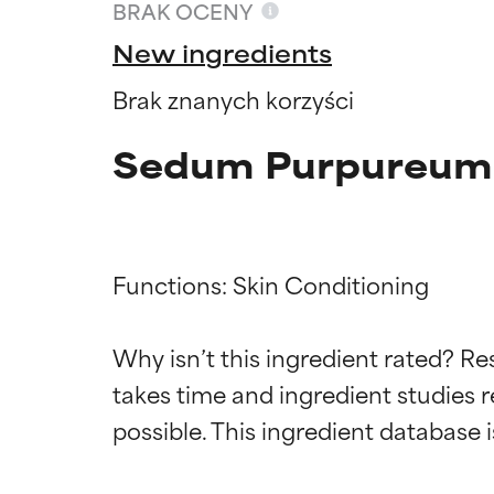
BRAK OCENY
New ingredients
Brak znanych korzyści
Sedum Purpureum 
Functions: Skin Conditioning

Why isn’t this ingredient rated? Re
Oceny s
Oceny s
takes time and ingredient studies r
BEST
BEST
Udowodnione i 
Udowodnione i 
odpowiedni dla 
odpowiedni dla 